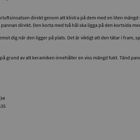
uftsinsatsen direkt genom att klistra på dem med en liten mängd s
annan direkt. Den korta med två hål ska ligga på den kortsida med t
t dig när den ligger på plats. Det är viktigt att den tätar i fram, 
på grund av att keramiken innehåller en viss mängd fukt. Tänd pan
534
535