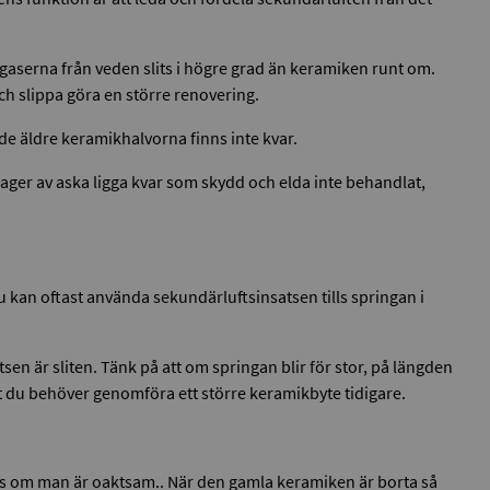
 gaserna från veden slits i högre grad än keramiken runt om.
ch slippa göra en större renovering.
de äldre keramikhalvorna finns inte kvar.
 lager av aska ligga kvar som skydd och elda inte behandlat,
u kan oftast använda sekundärluftsinsatsen tills springan i
n är sliten. Tänk på att om springan blir för stor, på längden
tt du behöver genomföra ett större keramikbyte tidigare.
das om man är oaktsam.. När den gamla keramiken är borta så