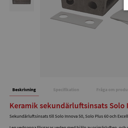
Beskrivning
Specifikation
Fråga om produ
Keramik sekundärluftsinsats Solo 
Sekundärluftsinsats till Solo Innova 50, Solo Plus 60 och Excel
I en vedpanna förgasas veden med hjälp av primärluften, och 