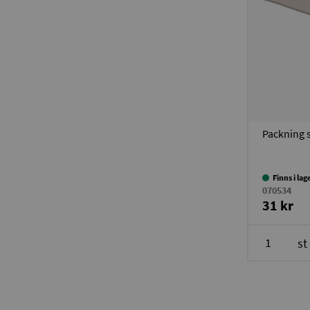
Packning 
Finns i lag
070534
31 kr
st