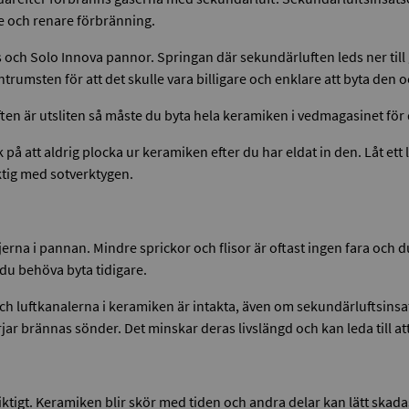
re och renare förbränning.
 och Solo Innova pannor. Springan där sekundärluften leds ner till
msten för att det skulle vara billigare och enklare att byta den o
en är utsliten så måste du byta hela keramiken i vedmagasinet för 
k på att aldrig plocka ur keramiken efter du har eldat in den. Låt ett
iktig med sotverktygen.
erna i pannan. Mindre sprickor och flisor är oftast ingen fara och d
du behöva byta tidigare.
 luftkanalerna i keramiken är intakta, även om sekundärluftsinsatse
rjar brännas sönder. Det minskar deras livslängd och kan leda till a
iktigt. Keramiken blir skör med tiden och andra delar kan lätt ska