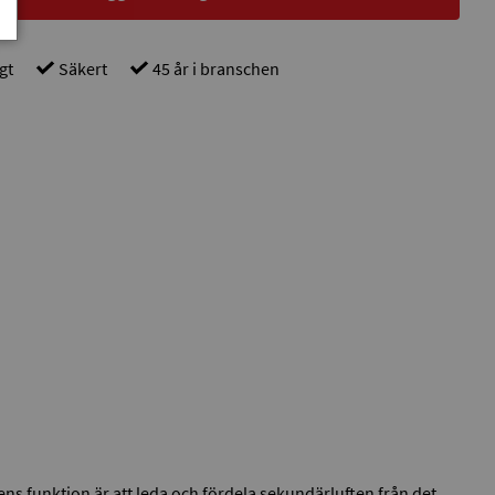
gt
Säkert
45 år i branschen
s funktion är att leda och fördela sekundärluften från det