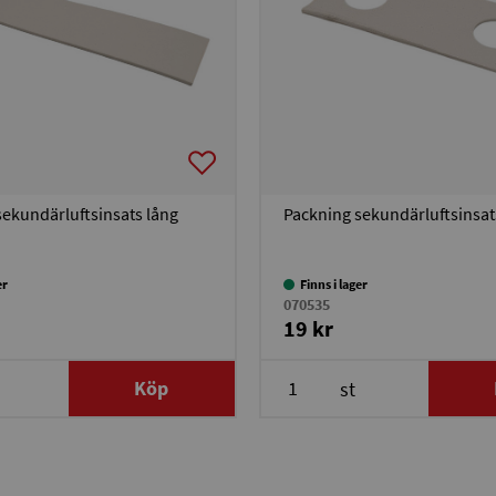
sekundärluftsinsats lång
Packning sekundärluftsinsat
er
Finns i lager
070535
19 kr
Köp
st