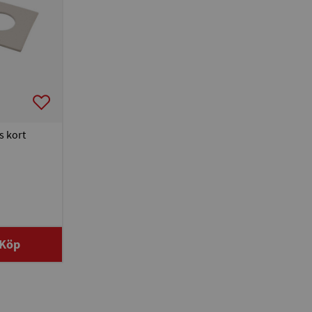
s kort
Köp