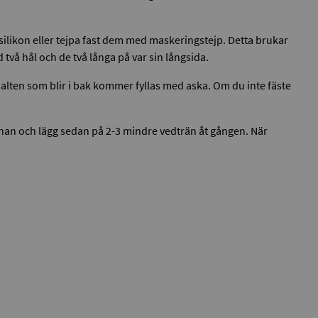
ilikon eller tejpa fast dem med maskeringstejp. Detta brukar
vå hål och de två långa på var sin långsida.
spalten som blir i bak kommer fyllas med aska. Om du inte fäste
nan och lägg sedan på 2-3 mindre vedträn åt gången. När