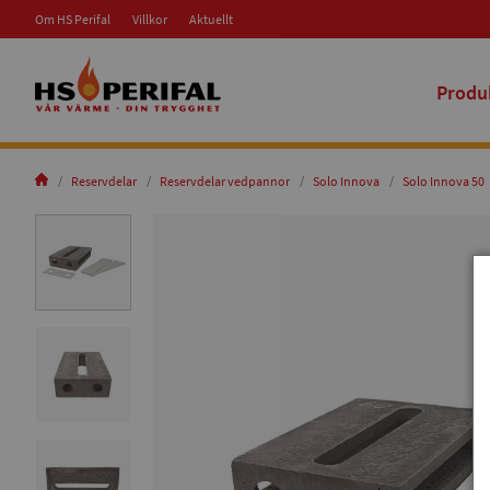
Om HS Perifal
Villkor
Aktuellt
Produ
Reservdelar
Reservdelar vedpannor
Solo Innova
Solo Innova 50