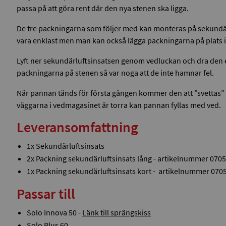
passa på att göra rent där den nya stenen ska ligga.
De tre packningarna som följer med kan monteras på sekundärl
vara enklast men man kan också lägga packningarna på plats i p
Lyft ner sekundärluftsinsatsen genom vedluckan och dra den emo
packningarna på stenen så var noga att de inte hamnar fel.
När pannan tänds för första gången kommer den att ”svettas” 
väggarna i vedmagasinet är torra kan pannan fyllas med ved.
Leveransomfattning
1x Sekundärluftsinsats
2x Packning sekundärluftsinsats lång - artikelnummer 070
1x Packning sekundärluftsinsats kort - artikelnummer 070
Passar till
Solo Innova 50 -
Länk till sprängskiss
Solo Plus 60