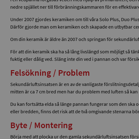
nedre spjället ner till förbränningskammaren för en effektiva
Under 2007 gjordes keramiken om till våra Solo Plus, Duo Plus
Därför gjorde man om keramiken och skapade en utbytbar centru
Om din keramik är äldre än 2007 och springan för sekundärluft
För att din keramik ska ha så lång livslängd som möjligt så tän
fuktig eller dålig ved. Släng inte din ved i pannan och var förs
Felsökning / Problem
Sekundärluftsinsatsen är en av de vanligaste förslitningsdetalj
mitten är ca 7 cm bred men har du problem med luften så kan 
Du kan fortsätta elda så länge pannan fungerar som den ska och
eller bredden, finns det risk att de två omgivande stenarna bö
Byte / Montering
Börja med att plocka ur den gamla sekundärluftsinsatsen förs