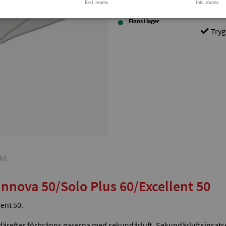
Exkl. moms
Inkl. moms
Finns i lager
Tryg
kt
Innova 50/Solo Plus 60/Excellent 50
lent 50.
därefter förbränns gaserna med sekundärluft. Sekundärluftsinsatsen