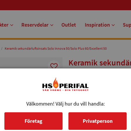
kter
Reservdelar
Outlet
Inspiration
Su
Keramik sekundärluftsinsats Solo Innova 50/Solo Plus 60/Excellent 50
Keramik sekundärl
Plus 60/Excellent
Sekundärluftsinsats till Solo In
Artikelnr: 092533
Välkommen! Välj hur du vill handla:
2 125 kr
Företag
Privatperson
st