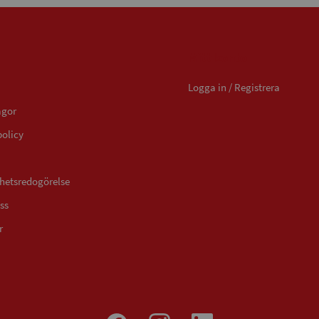
Mitt konto
Logga in / Registrera
ågor
policy
ghetsredogörelse
ss
r