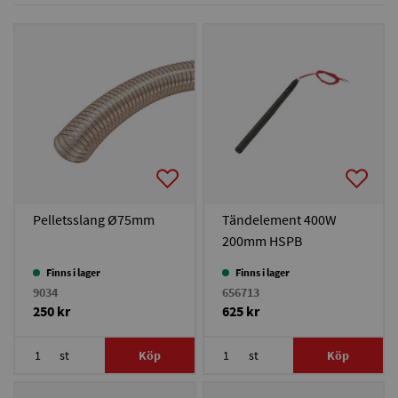
Pelletsslang Ø75mm
Tändelement 400W
200mm HSPB
Finns i lager
Finns i lager
9034
656713
250 kr
625 kr
st
Köp
st
Köp