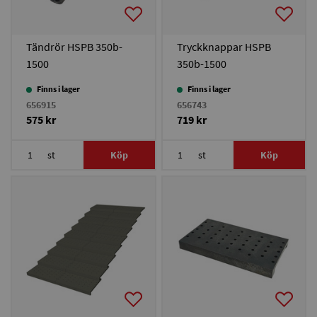
Tändrör HSPB 350b-
Tryckknappar HSPB
1500
350b-1500
Finns i lager
Finns i lager
656915
656743
575 kr
719 kr
st
Köp
st
Köp