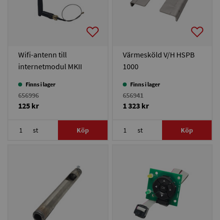
Wifi-antenn till
Värmesköld V/H HSPB
internetmodul MKII
1000
HSPB/EcoBasic
Finns i lager
Finns i lager
656996
656941
125 kr
1 323 kr
st
Köp
st
Köp