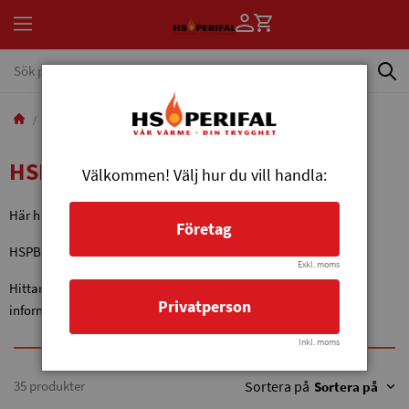
Reservdelar
Reservdelar pelletsbrännare
HSPB
HSPB 1000
HSPB 1000
Välkommen! Välj hur du vill handla:
Här hittar du reservdelar till Pelletsbrännare HSPB 1000.
Företag
HSPB 1000 finns i en modell. 1000a.
Exkl. moms
Hittar du inte det du söker här så kan du kontakta oss för mer
Privatperson
information.
Inkl. moms
35 produkter
Sortera på
Sortera på