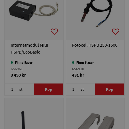
Internetmodul MKII
Fotocell HSPB 250-1500
HSPB/EcoBasic
Finns i lager
Finns i lager
656961
656910
3 450 kr
431 kr
st
Köp
st
Köp