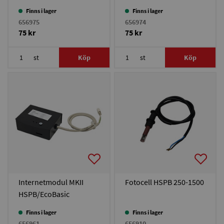
Finns i lager
Finns i lager
656975
656974
75 kr
75 kr
st
Köp
st
Köp
Internetmodul MKII
Fotocell HSPB 250-1500
HSPB/EcoBasic
Finns i lager
Finns i lager
656961
656910