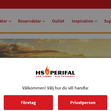
kter
Reservdelar
Outlet
Inspiration
Su
Välkommen! Välj hur du vill handla:
Företag
Privatperson