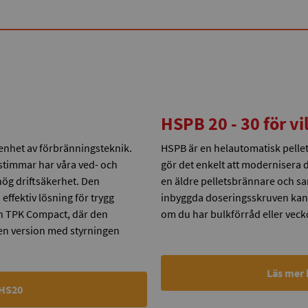
HSPB 20 - 30 för vi
renhet av förbränningsteknik.
HSPB är en helautomatisk pell
stimmar har våra ved- och
gör det enkelt att modernisera di
hög driftsäkerhet. Den
en äldre pelletsbrännare och sam
effektiv lösning för trygg
inbyggda doseringsskruven kan HS
ch TPK Compact, där den
om du har bulkförråd eller veck
i en version med styrningen
Läs mer 
 HS20