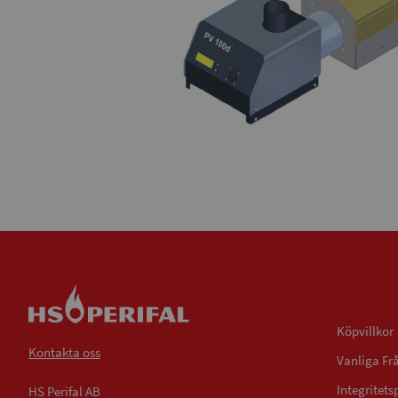
Villkor
Köpvillkor
Kontakta oss
Vanliga Fr
Integritets
HS Perifal AB