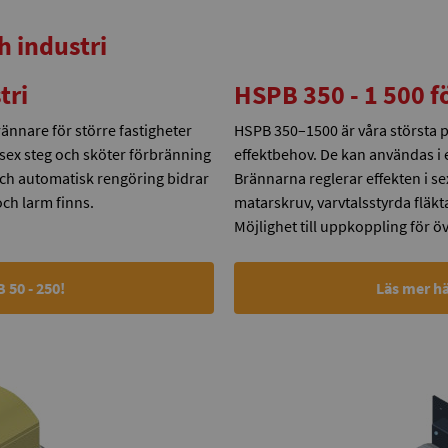
h industri
tri
HSPB 350 - 1 500 fö
nnare för större fastigheter
HSPB 350–1500 är våra största p
sex steg och sköter förbränning
effektbehov. De kan användas i
 och automatisk rengöring bidrar
Brännarna reglerar effekten i se
och larm finns.
matarskruv, varvtalsstyrda fläkta
Möjlighet till uppkoppling för ö
50 - 250!
Läs mer hä