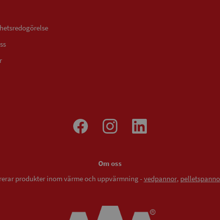
ghetsredogörelse
ss
r
Om oss
vererar produkter inom värme och uppvärmning -
vedpannor
,
pelletspanno