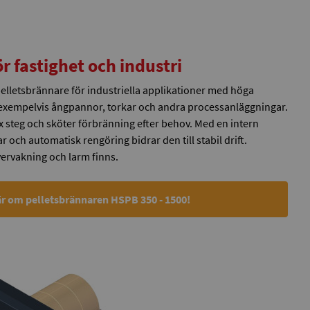
r fastighet och industri
elletsbrännare för industriella applikationer med höga
 exempelvis ångpannor, torkar och andra processanläggningar.
x steg och sköter förbränning efter behov. Med en intern
r och automatisk rengöring bidrar den till stabil drift.
vervakning och larm finns.
r om pelletsbrännaren HSPB 350 - 1500!