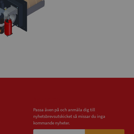
Nyhetsbrev
Passa även på och anmäla dig till
nyhetsbrevsutskicket så missar du inga
kommande nyheter.