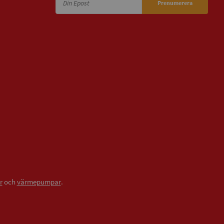
Prenumerera
r
och
värmepumpar
.