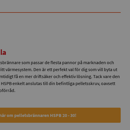
lla
etsbrännare som passar de flesta pannor på marknaden och
tt värmesystem. Den är ett perfekt val för dig som vill byta ut
tidigt få en mer driftsäker och effektiv lösning. Tack vare den
PB enkelt anslutas till din befintliga pelletsskruv, oavsett
oförråd.
här om pelletsbrännaren HSPB 20 - 30!