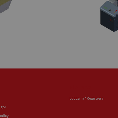
Mitt konto
Logga in / Registrera
ågor
policy