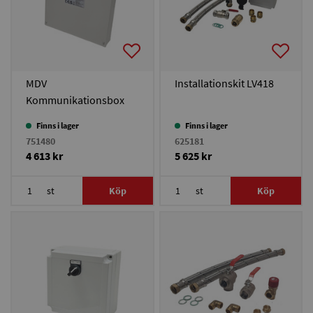
MDV
Installationskit LV418
Kommunikationsbox
Finns i lager
Finns i lager
751480
625181
4 613 kr
5 625 kr
st
Köp
st
Köp