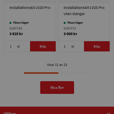
Installationskit LV20 Pro
Installationskit LV25 Pro
utan slangar
Finns i lager
Finns i lager
6247734
6247727
3 625 kr
3 000 kr
st
Köp
st
Köp
Visar 12 av 23
Visa fler
Villkor