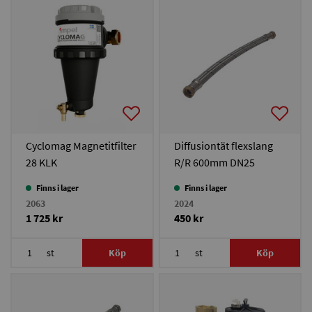
Cyclomag Magnetitfilter
Diffusiontät flexslang
28 KLK
R/R 600mm DN25
Finns i lager
Finns i lager
2063
2024
1 725 kr
450 kr
st
Köp
st
Köp