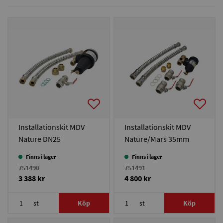
Installationskit MDV
Installationskit MDV
Nature DN25
Nature/Mars 35mm
Finns i lager
Finns i lager
751490
751491
3 388 kr
4 800 kr
st
Köp
st
Köp