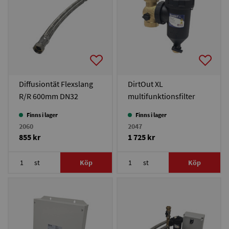
Diffusiontät Flexslang
DirtOut XL
R/R 600mm DN32
multifunktionsfilter
DN32
Finns i lager
Finns i lager
2060
2047
855 kr
1 725 kr
st
Köp
st
Köp