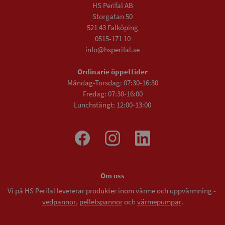
HS Perifal AB
Storgatan 50
521 43 Falköping
0515-171 10
info@hsperifal.se
Ordinarie öppettider
Måndag-Torsdag: 07:30-16:30
Fredag: 07:30-16:00
Lunchstängt: 12:00-13:00
Om oss
Vi på HS Perifal levererar produkter inom värme och uppvärmning -
vedpannor
,
pelletspannor
och
värmepumpar
.