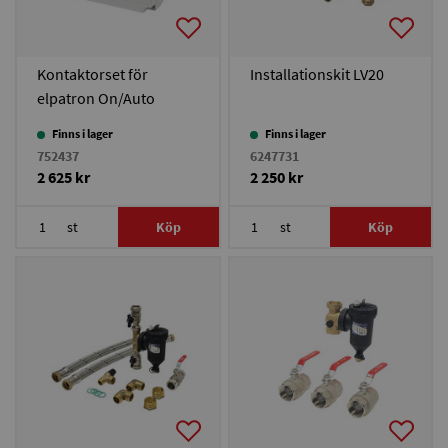
Kontaktorset för
Installationskit LV20
elpatron On/Auto
Perifalpumpen LV
Finns i lager
Finns i lager
752437
6247731
2 625 kr
2 250 kr
st
Köp
st
Köp