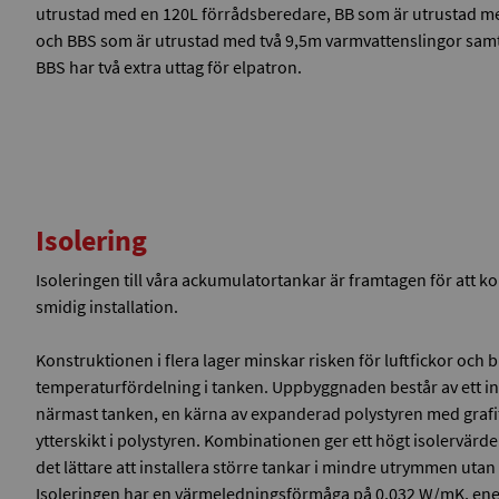
utrustad med en 120L förrådsberedare, BB som är utrustad m
och BBS som är utrustad med två 9,5m varmvattenslingor samt
BBS har två extra uttag för elpatron.
Isolering
Isoleringen till våra ackumulatortankar är framtagen för att
smidig installation.
Konstruktionen i flera lager minskar risken för luftfickor och b
temperaturfördelning i tanken. Uppbyggnaden består av ett in
närmast tanken, en kärna av expanderad polystyren med grafit (
ytterskikt i polystyren. Kombinationen ger ett högt isolervärde 
det lättare att installera större tankar i mindre utrymmen uta
Isoleringen har en värmeledningsförmåga på 0,032 W/mK, ener