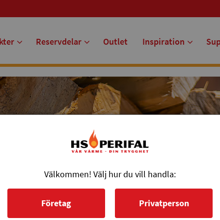
kter
Reservdelar
Outlet
Inspiration
Su
Välkommen! Välj hur du vill handla:
Företag
Privatperson