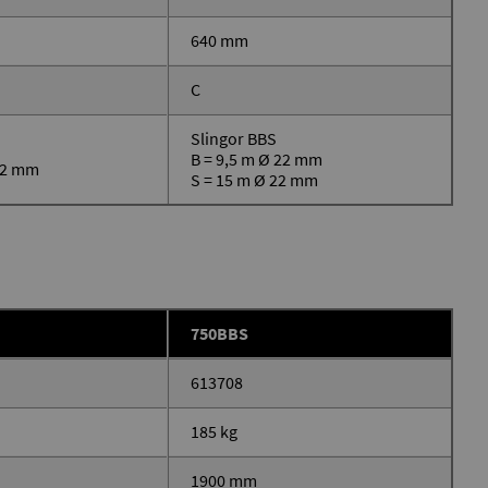
640 mm
C
Slingor BBS
B = 9,5 m Ø 22 mm
 22 mm
S = 15 m Ø 22 mm
750BBS
613708
185 kg
1900 mm