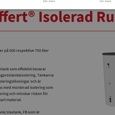
Exkl. moms
Inkl. moms
ffert® Isolerad R
r på 500 respektive 750 liter
rtank som effektivt bevarar
ögprestandaisolering. Tankarna
soleringslösningar och är
reras med monterad isolering som
tering och minskar risken för
art material.
tank/slavtank, FB som är