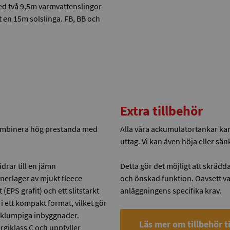
ed två 9,5m varmvattenslingor
 en 15m solslinga. FB, BB och
Extra tillbehör
 kombinera hög prestanda med
Alla våra ackumulatortankar kan
uttag. Vi kan även höja eller s
idrar till en jämn
Detta gör det möjligt att skrädd
nerlager av mjukt fleece
och önskad funktion. Oavsett va
EPS grafit) och ett slitstarkt
anläggningens specifika krav.
i ett kompakt format, vilket gör
n klumpiga inbyggnader.
Läs mer om tillbehör t
giklass C och uppfyller