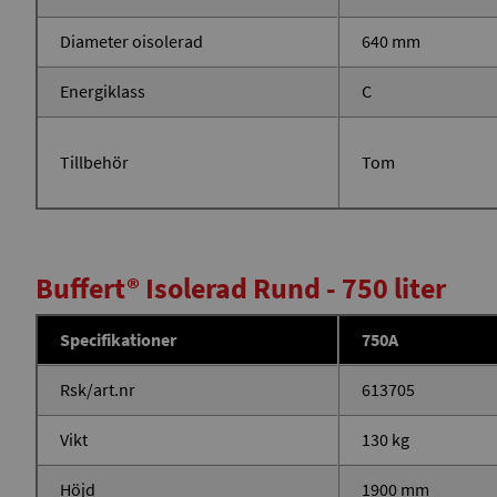
Diameter oisolerad
640 mm
Energiklass
C
Tillbehör
Tom
Buffert® Isolerad Rund - 750 liter
Specifikationer
750A
Rsk/art.nr
613705
Vikt
130 kg
Höjd
1900 mm