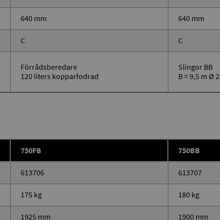
640 mm
640 mm
C
C
Förrådsberedare
Slingor BB
120 liters kopparfodrad
B = 9,5 m Ø
750FB
750BB
613706
613707
175 kg
180 kg
1925 mm
1900 mm