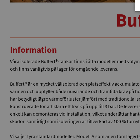
Bu
Information
Våra isolerade Buffert®-tankar finns i åtta modeller med volyme
och finns vanligtvis på lager för omgående leverans.
Buffert® är en mycket välisolerad och platseffektiv ackumulato
värmen och uppfyller både nuvarande och framtida krav på h
har betydligt lägre värmeförluster jämfört med traditionella i
konstruerade för att klara ett tryck på upp till 3 bar. De leve
enkelt kan demonteras vid installation, vilket underlättar han
skador, samtidigt som isoleringen är tillverkad av 100 % förnyb
Vi säljer fyra standardmodeller. Modell A som är en tom lager