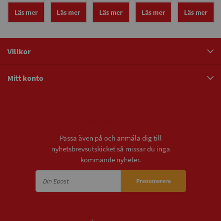
ra
ra
ra
ra
ra
Läs mer
Läs mer
Läs mer
Läs mer
Läs mer
Villkor
Mitt konto
Nyhetsbrev
Passa även på och anmäla dig till
nyhetsbrevsutskicket så missar du inga
kommande nyheter.
Prenumerera