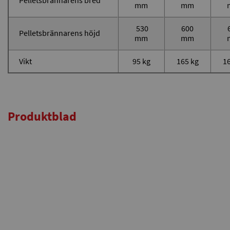
Pelletsbrännarens bred
mm
mm
530
600
Pelletsbrännarens höjd
mm
mm
Vikt
95 kg
165 kg
16
Produktblad