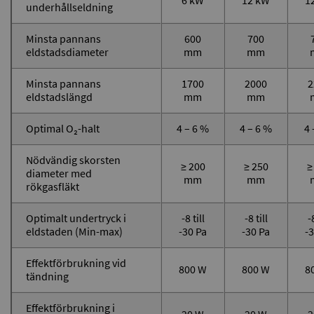
6 kW
12 kW
1
underhållseldning
Minsta pannans
600
700
eldstadsdiameter
mm
mm
Minsta pannans
1700
2000
2
eldstadslängd
mm
mm
Optimal O₂-halt
4 – 6 %
4 – 6 %
4 
Nödvändig skorsten
≥ 200
≥ 250
≥
diameter med
mm
mm
rökgasfläkt
Optimalt undertryck i
-8 till
-8 till
-8
eldstaden (Min-max)
-30 Pa
-30 Pa
-
Effektförbrukning vid
800 W
800 W
8
tändning
Effektförbrukning i