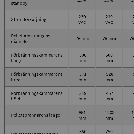
20 W
20 W
2
standby
230
230
Strömförsörjning
VAC
VAC
Pelletinmatningens
76 mm
76 mm
7
diameter
Förbränningskammarens
500
600
längd
mm
mm
Förbränningskammarens
371
528
bred
mm
mm
Förbränningskammarens
349
457
höjd
mm
mm
981
1203
1
Pelletsbrännarens längd
mm
mm
650
750