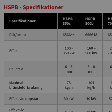
HSPB - Specifikationer
HSPB
HSPB
H
Specifikationer
350c
500b
70
Rsk/art.nr
656644
656648
65
100 -
160 –
2
Effekt
350 kW
560 kW
70
6 – 8
6 – 8
6
Pellets ø
mm
mm
Maximal
73
104
bränsleförbrukning
kg/h
kg/h
k
Effekt vid uppstart
30 kW
40 kW
5
Effekt vid