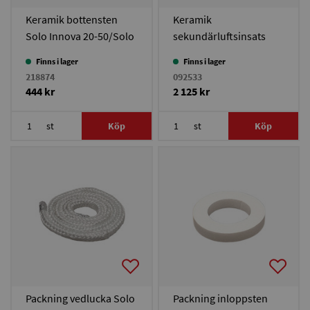
Keramik bottensten
Keramik
Solo Innova 20-50/Solo
sekundärluftsinsats
Plus 18-40/Bonus 30
Solo Innova 50/Solo
Finns i lager
Finns i lager
Plus 60/Excellent 50
218874
092533
444 kr
2 125 kr
st
Köp
st
Köp
Packning vedlucka Solo
Packning inloppsten