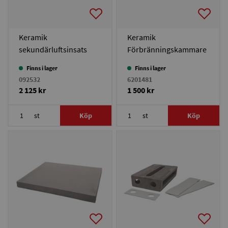
Keramik
Keramik
sekundärluftsinsats
Förbränningskammare
Solo Innova 30/Solo
Solo Plus 30-40/Duo
Finns i lager
Finns i lager
Plus 30-40/Duo Plus 25
Plus 25
092532
6201481
2 125 kr
1 500 kr
st
Köp
st
Köp