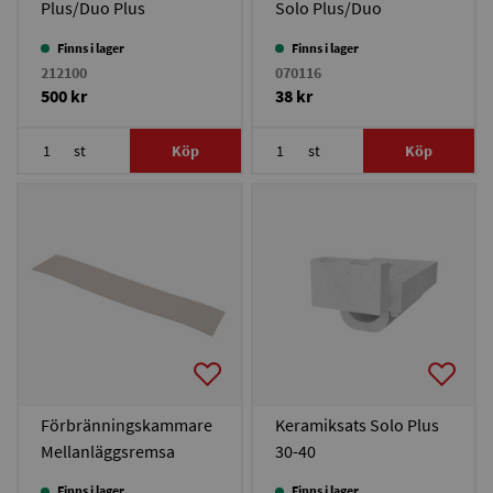
Plus/Duo Plus
Solo Plus/Duo
Plus/Bonus 30/Bonus
Finns i lager
Finns i lager
Light
212100
070116
500 kr
38 kr
st
Köp
st
Köp
Förbränningskammare
Keramiksats Solo Plus
Mellanläggsremsa
30-40
Finns i lager
Finns i lager