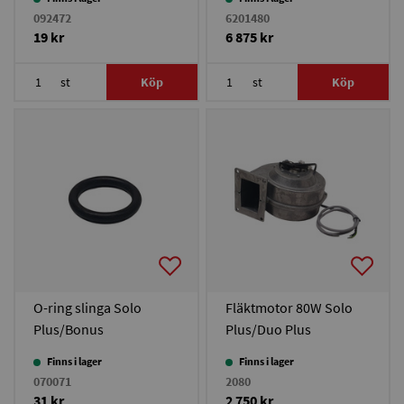
092472
6201480
19 kr
6 875 kr
st
Köp
st
Köp
O-ring slinga Solo
Fläktmotor 80W Solo
Plus/Bonus
Plus/Duo Plus
30/TPK/Multi Heat
Finns i lager
Finns i lager
070071
2080
31 kr
2 750 kr