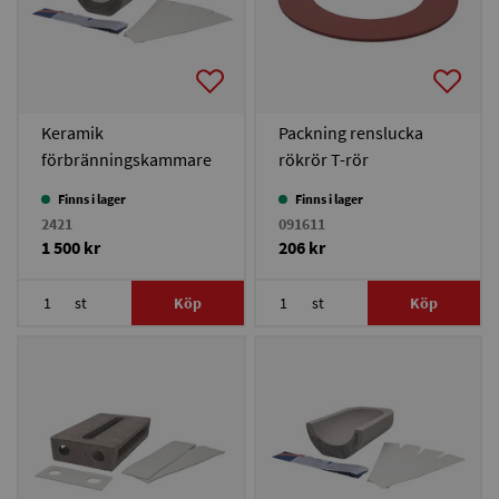
Keramik
Packning renslucka
förbränningskammare
rökrör T-rör
Solo Innova 30-50/Solo
Finns i lager
Finns i lager
Plus 60
2421
091611
1 500 kr
206 kr
st
Köp
st
Köp