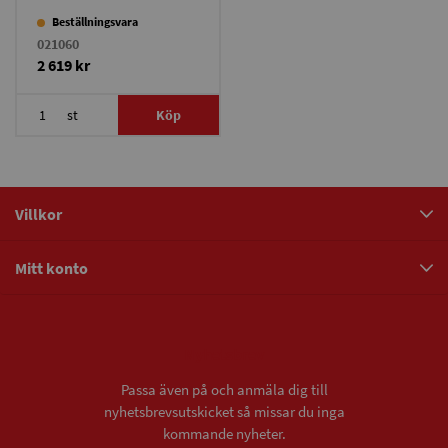
Beställningsvara
021060
2 619 kr
st
Köp
Villkor
Mitt konto
Nyhetsbrev
Passa även på och anmäla dig till
nyhetsbrevsutskicket så missar du inga
kommande nyheter.