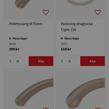
Pelletsslang Ø75mm
Packning draglucka
Tigex 150
Finns i lager
Finns i lager
9034
3057
250 kr
110 kr
st
Köp
st
Köp