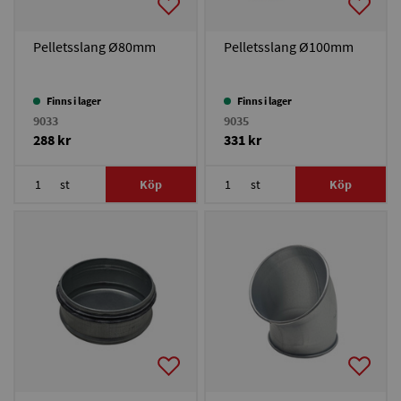
Pelletsslang Ø80mm
Pelletsslang Ø100mm
Finns i lager
Finns i lager
9033
9035
288 kr
331 kr
st
Köp
st
Köp