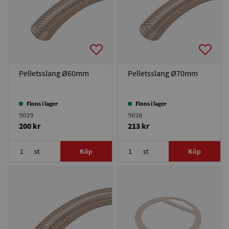
Pelletsslang Ø60mm
Pelletsslang Ø70mm
Finns i lager
Finns i lager
9029
9028
200 kr
213 kr
st
Köp
st
Köp