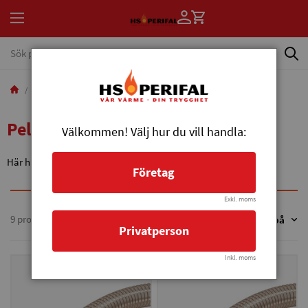
Reservdelar
Reservdelar övrigt
Pellets Övrigt
Pellets Övrigt
Välkommen! Välj hur du vill handla:
Här hittar du övriga reservdelar till pelletseldning.
Företag
Exkl. moms
9 produkter
Sortera på
Sortera på
Privatperson
Inkl. moms