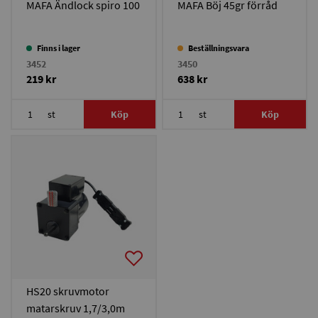
MAFA Ändlock spiro 100
MAFA Böj 45gr förråd
Finns i lager
Beställningsvara
3452
3450
219 kr
638 kr
st
Köp
st
Köp
HS20 skruvmotor
matarskruv 1,7/3,0m