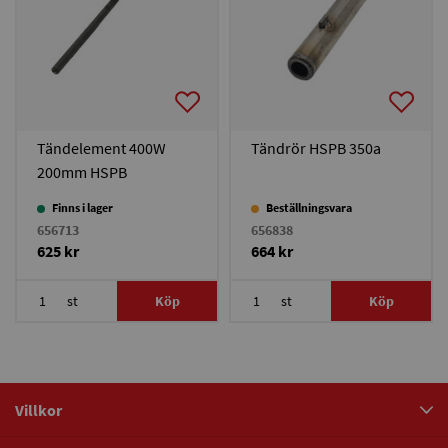
Tändelement 400W
Tändrör HSPB 350a
200mm HSPB
Finns i lager
Beställningsvara
656713
656838
625 kr
664 kr
st
Köp
st
Köp
Villkor