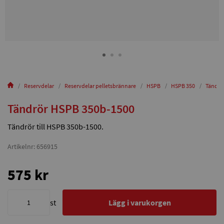
Reservdelar
Reservdelar pelletsbrännare
HSPB
HSPB 350
Tändrö
Tändrör HSPB 350b-1500
Tändrör till HSPB 350b-1500.
Artikelnr: 656915
575 kr
st
Lägg i varukorgen