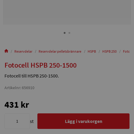
Reservdelar
Reservdelar pelletsbrännare
HSPB
HSPB 250
Fotoce
Fotocell HSPB 250-1500
Fotocell till HSPB 250-1500.
Artikelnr: 656910
431 kr
st
Lägg i varukorgen