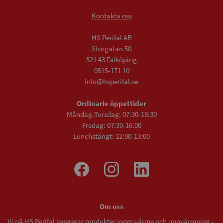
Kontakta oss
HS Perifal AB
Storgatan 50
521 43 Falköping
0515-171 10
info@hsperifal.se
Ordinarie öppettider
Måndag-Torsdag: 07:30-16:30
Fredag: 07:30-16:00
Lunchstängt: 12:00-13:00
Om oss
Vi på HS Perifal levererar produkter inom värme och uppvärmning -