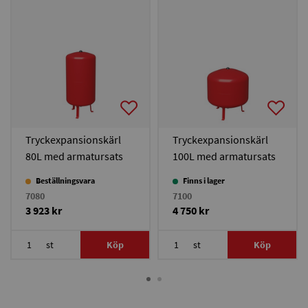
Tryckexpansionskärl
Tryckexpansionskärl
80L med armatursats
100L med armatursats
Beställningsvara
Finns i lager
7080
7100
3 923 kr
4 750 kr
st
Köp
st
Köp