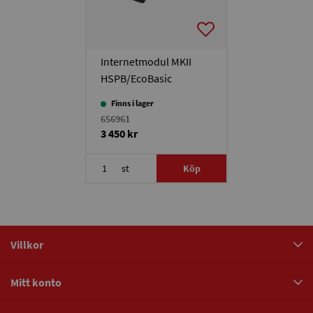
Internetmodul MKII
HSPB/EcoBasic
Finns i lager
656961
3 450 kr
st
Köp
Villkor
Mitt konto