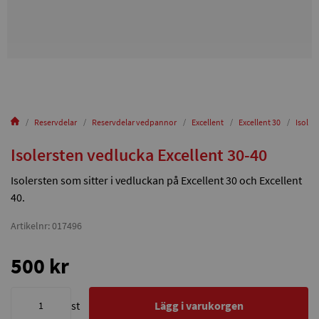
Reservdelar
Reservdelar vedpannor
Excellent
Excellent 30
Isoler
Isolersten vedlucka Excellent 30-40
Isolersten som sitter i vedluckan på Excellent 30 och Excellent
40.
Artikelnr: 017496
500 kr
st
Lägg i varukorgen