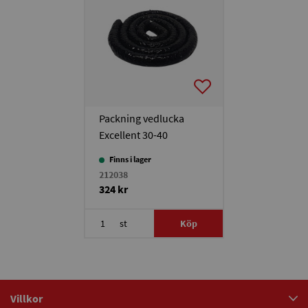
Packning vedlucka
Excellent 30-40
Finns i lager
212038
324 kr
st
Köp
Villkor