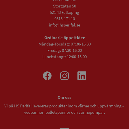
Storgatan 50
521 43 Falköping
0515-171 10
info@hsperifal.se
Ordinarie öppettider
Måndag-Torsdag: 07:30-16:30
Fredag: 07:30-16:00
Lunchstängt: 12:00-13:00
Om oss
Vi på HS Perifal levererar produkter inom värme och uppvärmning -
vedpannor
,
pelletspannor
och
värmepumpar
.