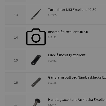
Turbulator MKI Excellent 40-50
13
015335
Insatsplåt Excellent 40-50
14
017172
Lucklåsbeslag Excellent
15
017451
Gångjärnsbult ved/tänd/asklucka Ex
16
017136
Handtagsaxel tänd/asklucka Excelle
17
082239