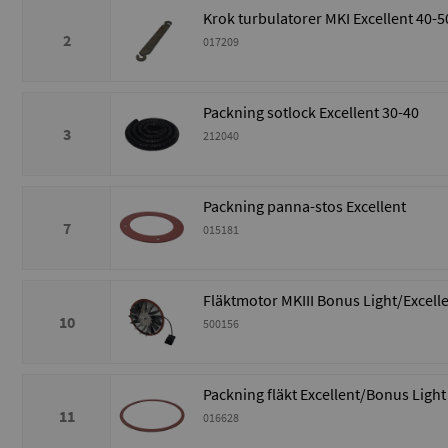
Krok turbulatorer MKI Excellent 40-5
2
017209
Packning sotlock Excellent 30-40
3
212040
Packning panna-stos Excellent
7
015181
Fläktmotor MKIII Bonus Light/Excell
10
500156
Packning fläkt Excellent/Bonus Light
11
016628