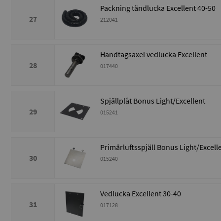
Packning tändlucka Excellent 40-50
27
212041
Handtagsaxel vedlucka Excellent
28
017440
Spjällplåt Bonus Light/Excellent
29
015241
Primärluftsspjäll Bonus Light/Excell
30
015240
Vedlucka Excellent 30-40
31
017128