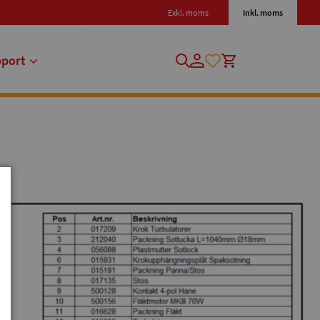
Exkl. moms
Inkl. moms
pport