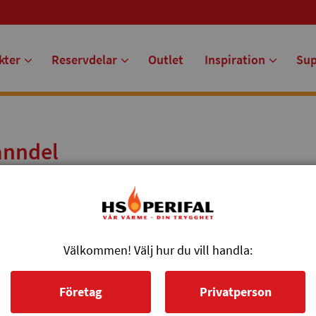
kter
Reservdelar
Outlet
Inspiration
Su
Panndel
 Lambda.
Välkommen! Välj hur du vill handla:
Företag
Privatperson