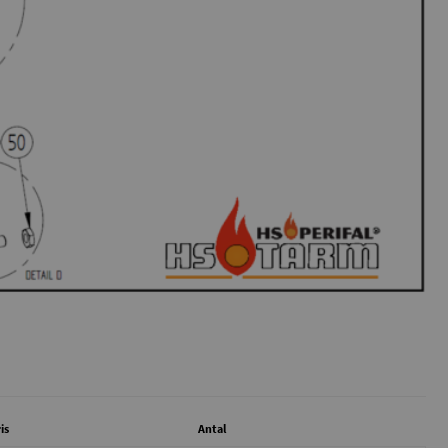
is
Antal