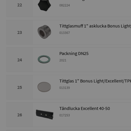
22
082224
Tittglasmuff 1" asklucka Bonus Light
23
013367
Packning DN25
24
2021
Tittglas 1" Bonus Light/Excellent/TP
25
013139
Tändlucka Excellent 40-50
26
017253