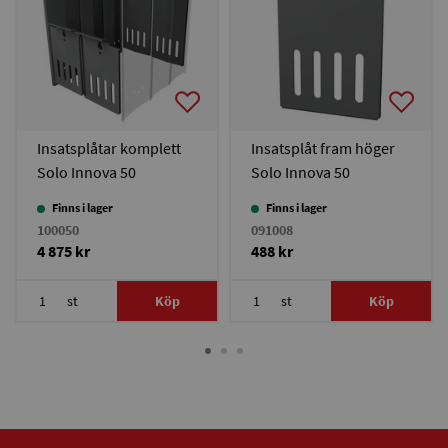
Insatsplåtar komplett
Insatsplåt fram höger
Solo Innova 50
Solo Innova 50
Finns i lager
Finns i lager
100050
091008
4 875 kr
488 kr
st
Köp
st
Köp