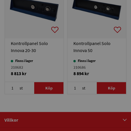
Kontrollpanel Solo
Kontrollpanel Solo
Innova 20-30
Innova 50
Finns i lager
Finns i lager
210682
210686
8 813 kr
8 894 kr
st
Köp
st
Köp
Villkor