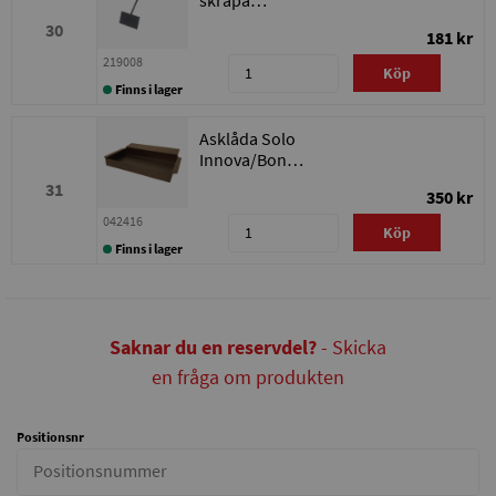
vedmagasin
30
181 kr
219008
Köp
Finns i lager
Asklåda Solo
Innova/Bonus
30/Bonus
31
350 kr
Light/Excellent
042416
Köp
Finns i lager
Saknar du en reservdel?
- Skicka
en fråga om produkten
Positionsnr