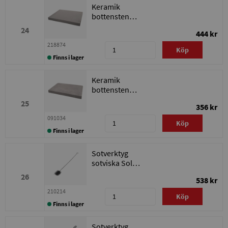
Keramik
bottensten
Solo Innova
24
444 kr
20-50/Solo
Plus 18-
218874
Köp
40/Bonus 30
Finns i lager
Keramik
bottensten
inre Solo
25
356 kr
Innova 20
091034
Köp
Finns i lager
Sotverktyg
sotviska Solo
Innova/Bonus
26
538 kr
30/Bonus
Light/Excellent/TPK
210214
Köp
Finns i lager
Sotverktyg