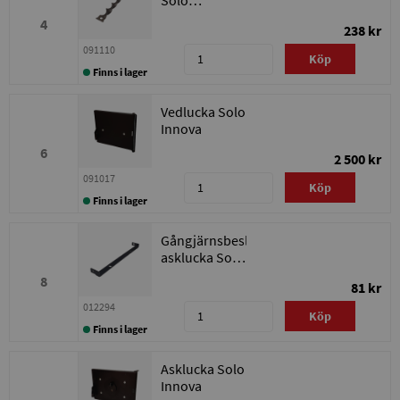
Innova/Bonus
4
238 kr
30/Bonus
Light
091110
Köp
Finns i lager
Vedlucka Solo
Innova
6
2 500 kr
091017
Köp
Finns i lager
Gångjärnsbeslag
asklucka Solo
Innova
8
81 kr
012294
Köp
Finns i lager
Asklucka Solo
Innova