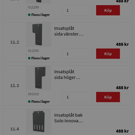
488 kr
20-30
012289
Köp
Finns i lager
Insatsplåt
sida vänster
Solo Innova
11.2
488 kr
20-30
012290
Köp
Finns i lager
Insatsplåt
sida höger
Solo Innova
11.3
488 kr
20-30
091019
Köp
Finns i lager
Insatsplåt bak
Solo Innova
20-30
11.4
488 kr