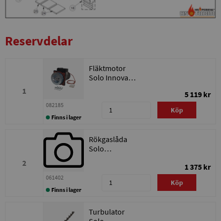
Reservdelar
Fläktmotor
Solo Innova
20-30/Bonus
1
5 119 kr
30
082185
Köp
Finns i lager
Rökgaslåda
Solo
Innova/Bonus
2
1 375 kr
30
061402
Köp
Finns i lager
Turbulator
Solo