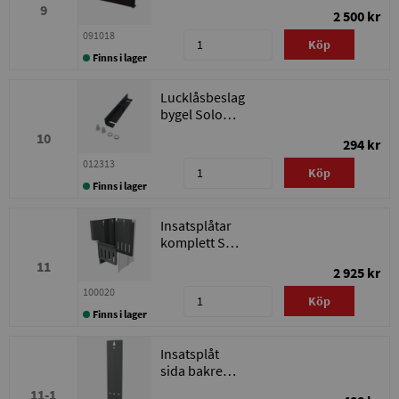
9
2 500 kr
091018
Köp
Finns i lager
Lucklåsbeslag
bygel Solo
Innova
10
294 kr
012313
Köp
Finns i lager
Insatsplåtar
komplett Solo
Innova 20
11
2 925 kr
100020
Köp
Finns i lager
Insatsplåt
sida bakre
Solo Innova
11-1