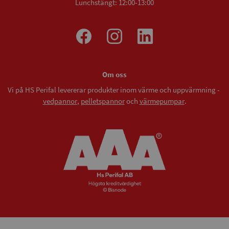
Lunchstängt: 12:00-13:00
Om oss
Vi på HS Perifal levererar produkter inom värme och uppvärmning -
vedpannor
,
pelletspannor
och
värmepumpar
.