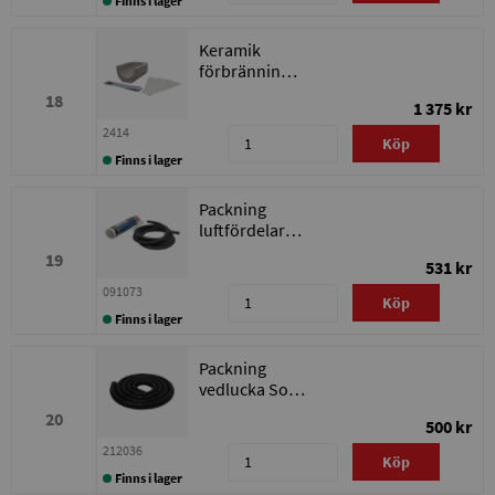
Finns i lager
Keramik
förbränningskammare
Solo Innova
18
1 375 kr
20
2414
Köp
Finns i lager
Packning
luftfördelare
Solo Innova
19
531 kr
091073
Köp
Finns i lager
Packning
vedlucka Solo
Innova
20
500 kr
212036
Köp
Finns i lager