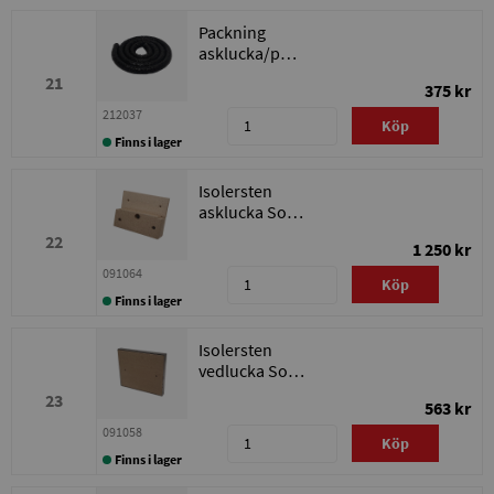
Packning
asklucka/pelletslucka
Solo Innova
21
375 kr
212037
Köp
Finns i lager
Isolersten
asklucka Solo
Innova
22
1 250 kr
091064
Köp
Finns i lager
Isolersten
vedlucka Solo
Innova
23
563 kr
091058
Köp
Finns i lager