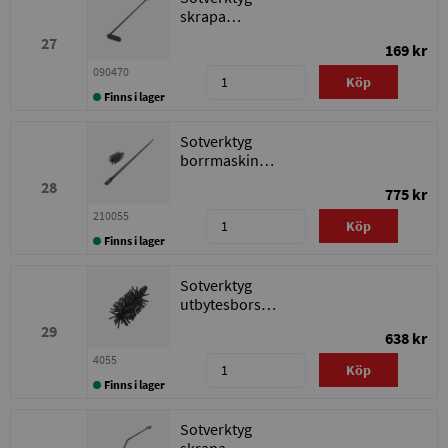
skrapa
askutrymme
27
169 kr
090470
Köp
Finns i lager
Sotverktyg
borrmaskin
Ø55mm
28
775 kr
210055
Köp
Finns i lager
Sotverktyg
utbytesborste
borrmaskin
29
638 kr
Ø55mm
4055
Köp
Finns i lager
Sotverktyg
skrapa