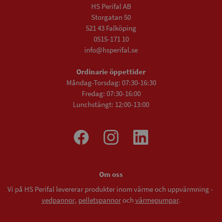
HS Perifal AB
Storgatan 50
521 43 Falköping
0515-171 10
info@hsperifal.se
Ordinarie öppettider
Måndag-Torsdag: 07:30-16:30
Fredag: 07:30-16:00
Lunchstängt: 12:00-13:00
Om oss
Vi på HS Perifal levererar produkter inom värme och uppvärmning -
vedpannor
,
pelletspannor
och
värmepumpar
.