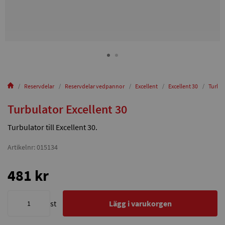
Reservdelar
Reservdelar vedpannor
Excellent
Excellent 30
Turbul
Turbulator Excellent 30
Turbulator till Excellent 30.
Artikelnr: 015134
481 kr
st
Lägg i varukorgen