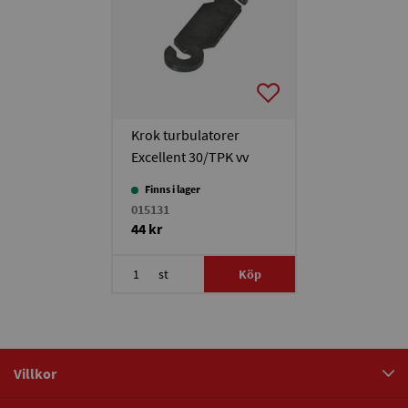
Krok turbulatorer
Excellent 30/TPK vv
Finns i lager
015131
44 kr
st
Köp
Villkor