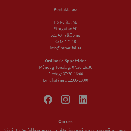
Kontakta oss
HS Perifal AB
Storgatan 50
521 43 Falköping
0515-171 10
info@hsperifal.se
Ordinarie öppettider
Måndag-Torsdag: 07:30-16:30
Fredag: 07:30-16:00
Lunchstängt: 12:00-13:00
Om oss
Vi på HS Perifal levererar produkter inom värme och uppvärmning -