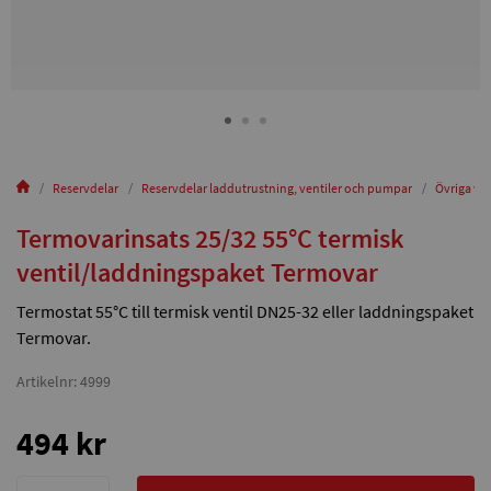
Reservdelar
Reservdelar laddutrustning, ventiler och pumpar
Övriga ven
Termovarinsats 25/32 55°C termisk
ventil/laddningspaket Termovar
Termostat 55°C till termisk ventil DN25-32 eller laddningspaket
Termovar.
Artikelnr: 4999
494 kr