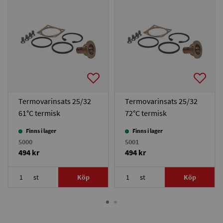
Termovarinsats 25/32
Termovarinsats 25/32
61°C termisk
72°C termisk
ventil/laddningspaket
ventil/laddningspaket
Finns i lager
Finns i lager
Termovar
Termovar
5000
5001
494 kr
494 kr
st
Köp
st
Köp