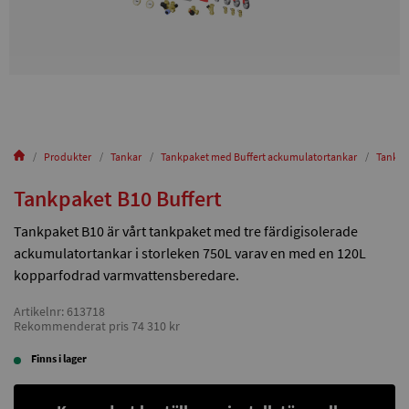
Produkter
Tankar
Tankpaket med Buffert ackumulatortankar
Tankpa
Tankpaket B10 Buffert
Tankpaket B10 är vårt tankpaket med tre färdigisolerade
ackumulatortankar i storleken 750L varav en med en 120L
kopparfodrad varmvattensberedare.
Artikelnr: 613718
Rekommenderat pris 74 310 kr
Finns i lager