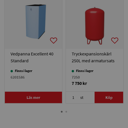
Vedpanna Excellent 40
Tryckexpansionskärl
Standard
250L med armatursats
Finns i lager
Finns i lager
6201586
7250
7 750 kr
Läs mer
st
Köp