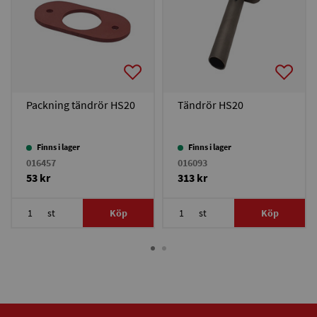
Packning tändrör HS20
Tändrör HS20
Finns i lager
Finns i lager
016457
016093
53 kr
313 kr
st
Köp
st
Köp