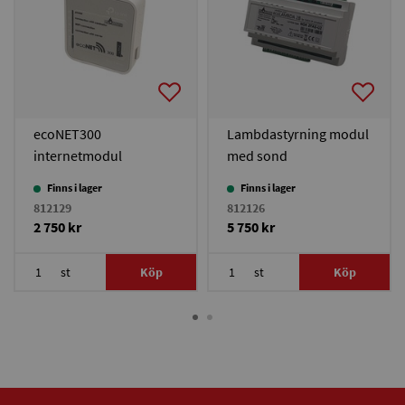
ecoNET300
Lambdastyrning modul
internetmodul
med sond
Excellent/HS20
Finns i lager
Finns i lager
812129
812126
2 750 kr
5 750 kr
st
Köp
st
Köp