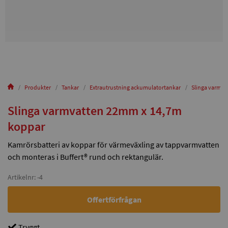
Produkter
Tankar
Extrautrustning ackumulatortankar
Slinga varmv
Slinga varmvatten 22mm x 14,7m
koppar
Kamrörsbatteri av koppar för värmeväxling av tappvarmvatten
och monteras i Buffert® rund och rektangulär.
Artikelnr: -4
Offertförfrågan
Tryggt