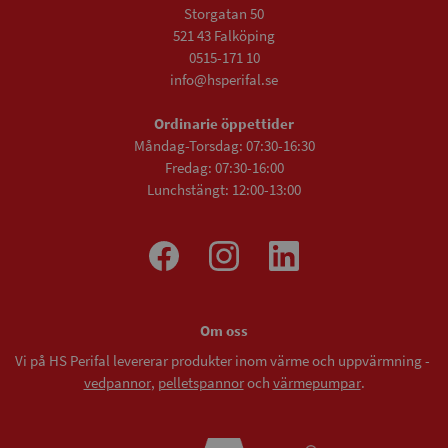
Storgatan 50
521 43 Falköping
0515-171 10
info@hsperifal.se
Ordinarie öppettider
Måndag-Torsdag: 07:30-16:30
Fredag: 07:30-16:00
Lunchstängt: 12:00-13:00
Om oss
Vi på HS Perifal levererar produkter inom värme och uppvärmning -
vedpannor
,
pelletspannor
och
värmepumpar
.