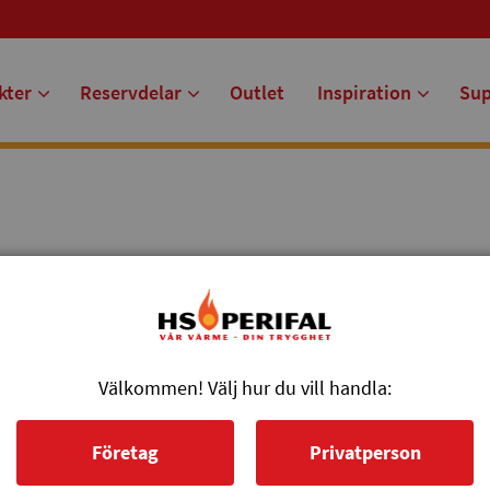
kter
Reservdelar
Outlet
Inspiration
Su
0.
Välkommen! Välj hur du vill handla:
Företag
Privatperson