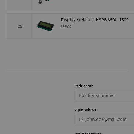
Display kretskort HSPB 350b-1500
29
656907
Positionsnr
E-postadress:
Ditt meddelande