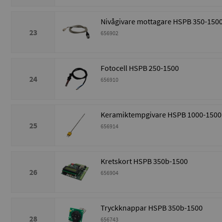
Nivågivare mottagare HSPB 350-150
23
656902
Fotocell HSPB 250-1500
24
656910
Keramiktempgivare HSPB 1000-1500
25
656914
Kretskort HSPB 350b-1500
26
656904
Tryckknappar HSPB 350b-1500
28
656743