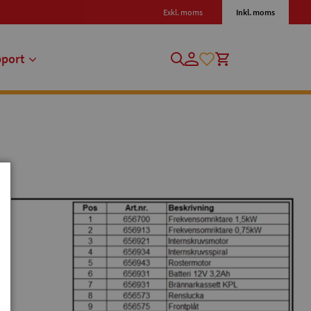
Exkl. moms
Inkl. moms
pport