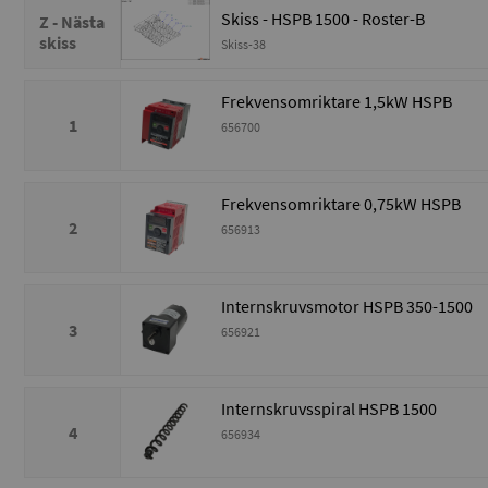
Skiss - HSPB 1500 - Roster-B
Z - Nästa
skiss
Skiss-38
Frekvensomriktare 1,5kW HSPB
1
656700
Frekvensomriktare 0,75kW HSPB
2
656913
Internskruvsmotor HSPB 350-1500
3
656921
Internskruvsspiral HSPB 1500
4
656934