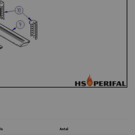
is
Antal