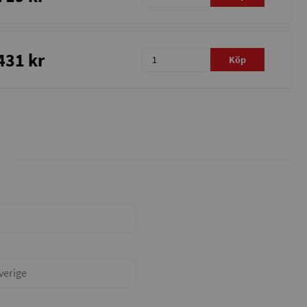
431 kr
Köp