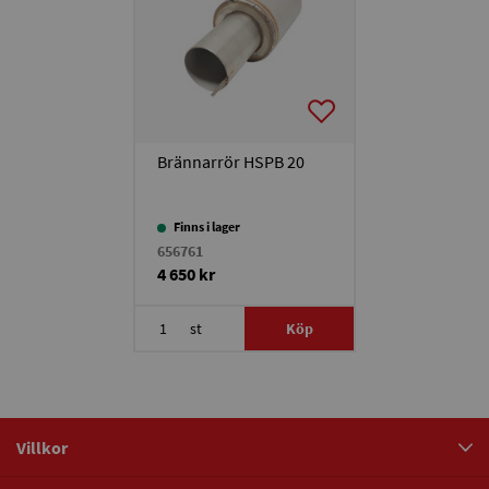
Brännarrör HSPB 20
Finns i lager
656761
4 650 kr
st
Köp
Villkor