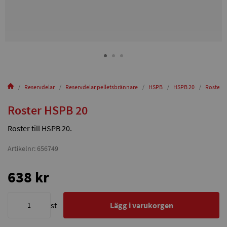
Reservdelar
Reservdelar pelletsbrännare
HSPB
HSPB 20
Roster 
Roster HSPB 20
Roster till HSPB 20.
Artikelnr: 656749
638 kr
st
Lägg i varukorgen