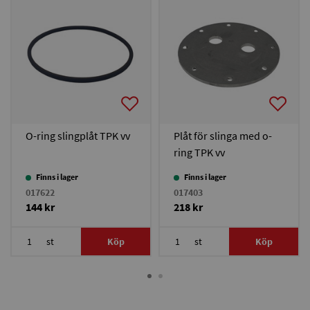
O-ring slingplåt TPK vv
Plåt för slinga med o-
ring TPK vv
Finns i lager
Finns i lager
017622
017403
144 kr
218 kr
st
Köp
st
Köp