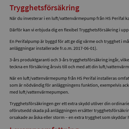
Trygghetsförsäkring
När du investerar i en luft/vattenvärmepump från HS Perifal k
Därför kan vi erbjuda dig en flexibel Trygghetsförsäkring i upp t
En Perifalpump är byggd för att ge dig värme och trygghet i mån
anläggningar installerade fr.o.m. 2017-06-01).
3-års produktgaranti och 3-års trygghetsförsäkring ingår, vilket
teckna en försäkring årsvis till och med att din luft/vattenvär
När en luft/vattenvärmepump från HS Perifal installeras omf
som är nödvändig för anläggningens funktion, exempelvis ackum
med luft/vattenvärmepumpen.
Trygghetsförsäkringen ger ett extra skydd utöver din ordinarie
oförutsedd skada på anläggningen ersätter trygghetsförsäkring
orsakade av åska eller storm – en extra trygghet som skyddar h