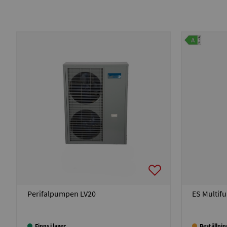
Perifalpumpen LV20
ES Multif
Finns i lager
Beställni