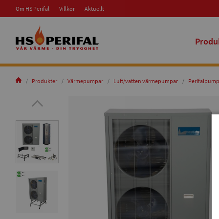
Om HS Perifal
Villkor
Aktuellt
Produ
Produkter
Värmepumpar
Luft/vatten värmepumpar
Perifalpum