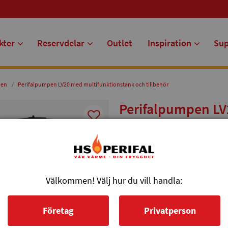
kter
Reservdelar
Outlet
Inspiration
Su
pen
Perifalpumpen LV20 med multifunktionstank och tillbehör
Perifalpumpen LV
tillbehör
Perifalpumpen LV är en kompa
utvecklad för strängt klimat. Med
installationer mot befintliga v
Välkommen! Välj hur du vill handla:
Artikelnr: 625196
Rekommenderat pris 143 470 kr
Företag
Privatperson
Beställningsvara