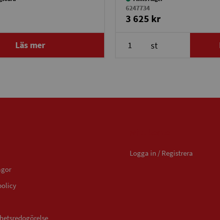
6247734
3 625 kr
Läs mer
st
Mitt konto
Logga in / Registrera
ågor
policy
ghetsredogörelse