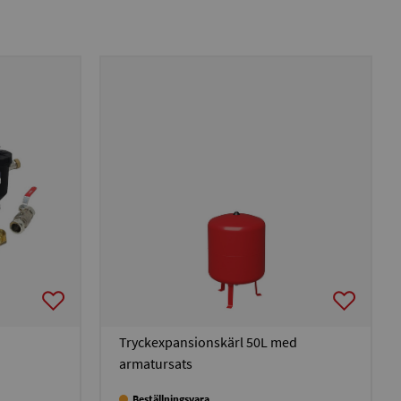
Tryckexpansionskärl 50L med
armatursats
Beställningsvara