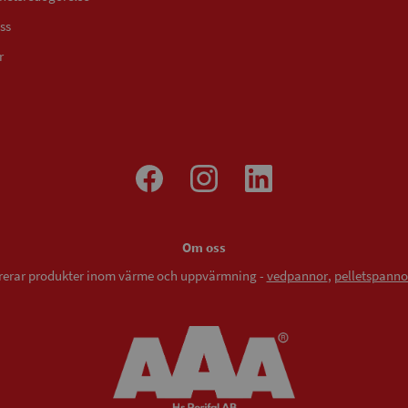
ss
r
Om oss
vererar produkter inom värme och uppvärmning -
vedpannor
,
pelletspanno