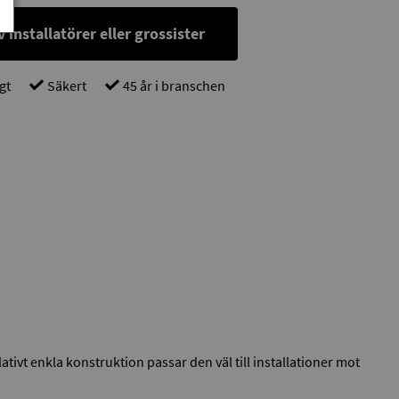
 installatörer eller grossister
gt
Säkert
45 år i branschen
vt enkla konstruktion passar den väl till installationer mot