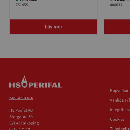
751455
800031
Läs mer
Villkor
Köpvillkor
Kontakta oss
Vanliga Fr
Integritets
HS Perifal AB
Storgatan 50
Cookies
521 43 Falköping
Tillgängli
0515-171 10