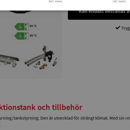
Exkl. moms
Inkl. moms
Kan endast beställas av
Tryg
tionstank och tillbehör
/tankstyrning. Den är utvecklad för strängt klimat. Med sin relati
.