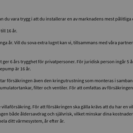
an du vara trygg i att du installerar en av marknadens mest pålitli
ill 16 år.
ga år. Vill du sova extra lugnt kan vi, tillsammans med våra partners
 ger 6 års trygghet för privatpersoner. För juridisk person ingår 5 å
mepump är 16 år.
attar försäkringen även den kringutrustning som monteras i samban
ulatortankar, filter och ventiler. För att omfattas av försäkringen
 villaförsäkring. För att försäkringen ska gälla krävs att du har en
en både åldersavdrag och självrisk, vilket minskar dina kostnader 
ela ditt värmesystem, år efter år.