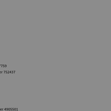
7759
er 752437
er 4905501