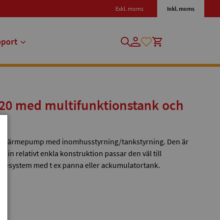
Exkl. moms
Inkl. moms
pport
20 med multifunktionstank och
kt värmepump med inomhusstyrning/tankstyrning. Den är
 sin relativt enkla konstruktion passar den väl till
ärmesystem med t ex panna eller ackumulatortank.