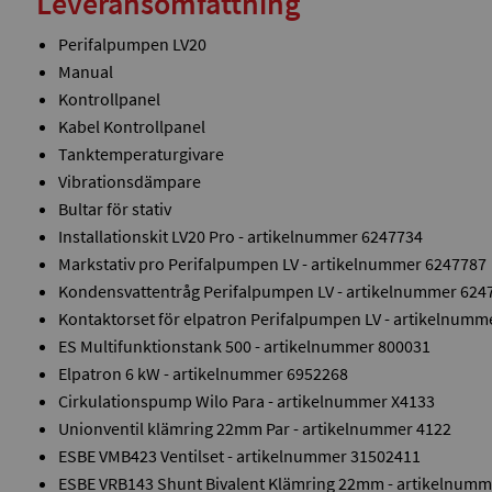
Leveransomfattning
Perifalpumpen LV20
Manual
Kontrollpanel
Kabel Kontrollpanel
Tanktemperaturgivare
Vibrationsdämpare
Bultar för stativ
Installationskit LV20 Pro - artikelnummer 6247734
Markstativ pro Perifalpumpen LV - artikelnummer 6247787
Kondensvattentråg Perifalpumpen LV - artikelnummer 624
Kontaktorset för elpatron Perifalpumpen LV - artikelnumm
ES Multifunktionstank 500 - artikelnummer 800031
Elpatron 6 kW - artikelnummer 6952268
Cirkulationspump Wilo Para - artikelnummer X4133
Unionventil klämring 22mm Par - artikelnummer 4122
ESBE VMB423 Ventilset - artikelnummer 31502411
ESBE VRB143 Shunt Bivalent Klämring 22mm - artikelnumm