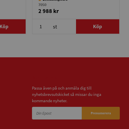
7050
2 988 kr
Köp
Köp
st
Nyhetsbrev
Passa även på och anmäla dig till
nyhetsbrevsutskicket så missar du inga
kommande nyheter.
Prenumerera