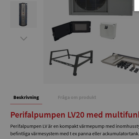
Beskrivning
Fråga om produkt
Perifalpumpen LV20 med multifunk
Perifalpumpen LV är en kompakt värmepump med inomhusstyrning
befintliga värmesystem med t ex panna eller ackumulatortank