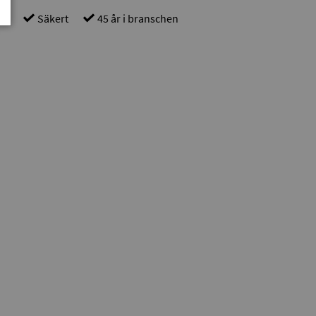
gt
Säkert
45 år i branschen