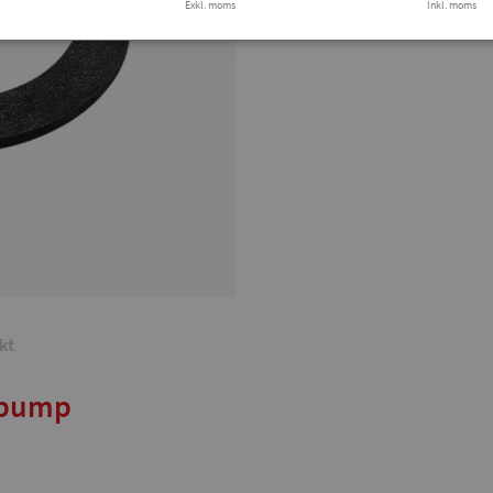
Exkl. moms
Finns i lager
Inkl. moms
Tryg
kt
nspump