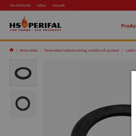
Om HS Perifal
Villkor
Aktuellt
Produ
Reservdelar
Reservdelar laddutrustning, ventiler och pumpar
Laddn