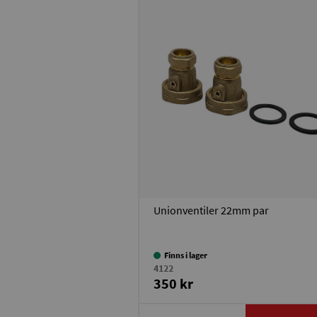
Unionventiler 22mm par
Finns i lager
4122
350 kr