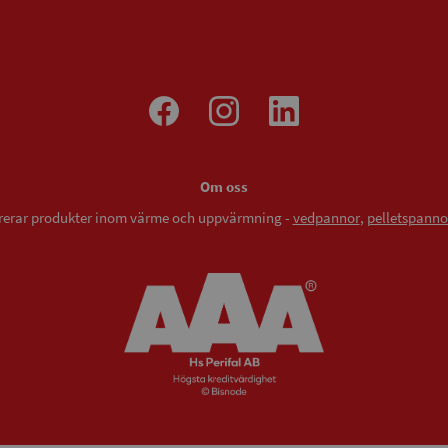
Om oss
vererar produkter inom värme och uppvärmning -
vedpannor
,
pelletspanno