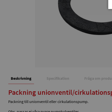
Beskrivning
Specifikation
Fråga om produ
Packning unionventil/cirkulatio
Packning till unionventil eller cirkulationspump.
Obs, passar ej våra nyare pumpkulventiler.