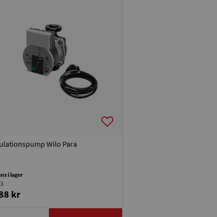
ulationspump Wilo Para
nns i lager
3
88 kr