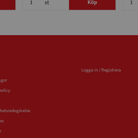
Köp
st
Mitt konto
Logga in / Registrera
ågor
policy
ghetsredogörelse
ss
r