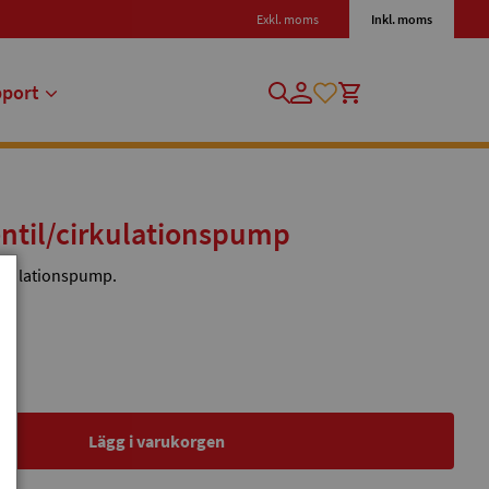
Exkl. moms
Inkl. moms
pport
ntil/cirkulationspump
cirkulationspump.
Lägg i varukorgen