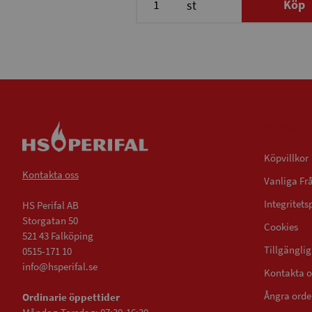
Köp
st
Villkor
Köpvillkor
Kontakta oss
Vanliga Fr
Integritets
HS Perifal AB
Storgatan 50
Cookies
521 43 Falköping
Tillgängli
0515-171 10
info@hsperifal.se
Kontakta o
Ångra orde
Ordinarie öppettider