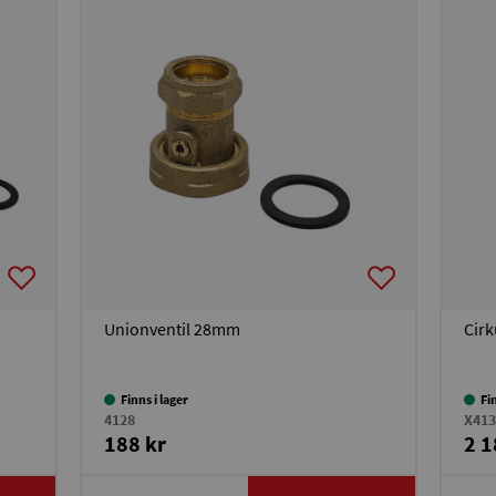
Unionventil 28mm
Cirk
Finns i lager
Fi
4128
X413
188 kr
2 1