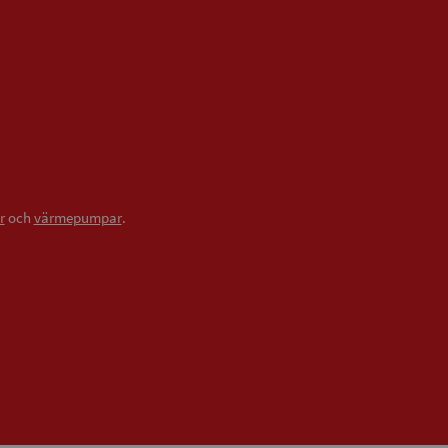
r
och
värmepumpar
.