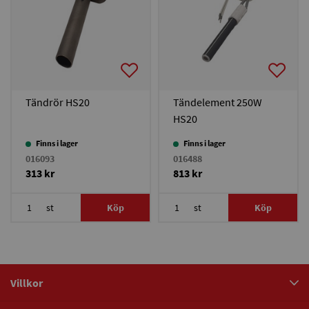
Tändrör HS20
Tändelement 250W
HS20
Finns i lager
Finns i lager
016093
016488
313 kr
813 kr
st
Köp
st
Köp
Villkor