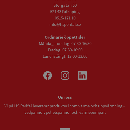
Storgatan 50
521 43 Falköping
0515-171 10
info@hsperifal.se
Ordinarie öppettider
Måndag-Torsdag: 07:30-16:30
Fredag: 07:30-16:00
Lunchstängt: 12:00-13:00
Om oss
Vi på HS Perifal levererar produkter inom värme och uppvärmning -
vedpannor
,
pelletspannor
och
värmepumpar
.