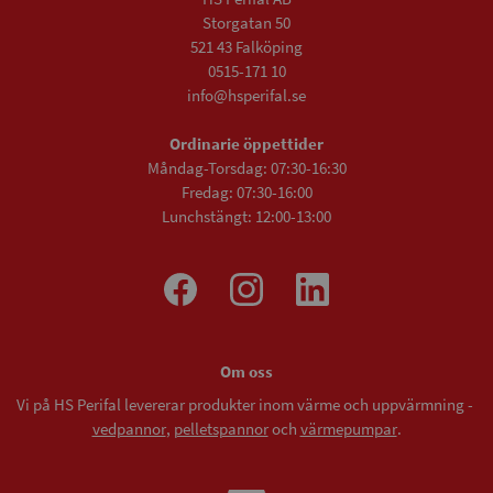
Storgatan 50
521 43 Falköping
0515-171 10
info@hsperifal.se
Ordinarie öppettider
Måndag-Torsdag: 07:30-16:30
Fredag: 07:30-16:00
Lunchstängt: 12:00-13:00
Om oss
Vi på HS Perifal levererar produkter inom värme och uppvärmning -
vedpannor
,
pelletspannor
och
värmepumpar
.