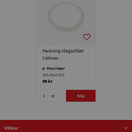
Packning rökgasfläkt
Calimax
Finns i lager
301.00.0.102
98 kr
st
Köp
Villkor