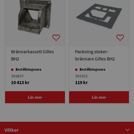
Brännarkassett Gilles
Packning stoker-
BH2
brännare Gilles BH2
Beställningsvara
Beställningsvara
102837
101951
10 413 kr
119 kr
Läs mer
Läs mer
Villkor