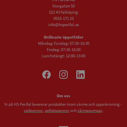
Storgatan 50
521 43 Falköping
0515-171 10
info@hsperifal.se
Ordinarie öppettider
Måndag-Torsdag: 07:30-16:30
Fredag: 07:30-16:00
Lunchstängt: 12:00-13:00
Om oss
Vi på HS Perifal levererar produkter inom värme och uppvärmning -
vedpannor
,
pelletspannor
och
värmepumpar
.