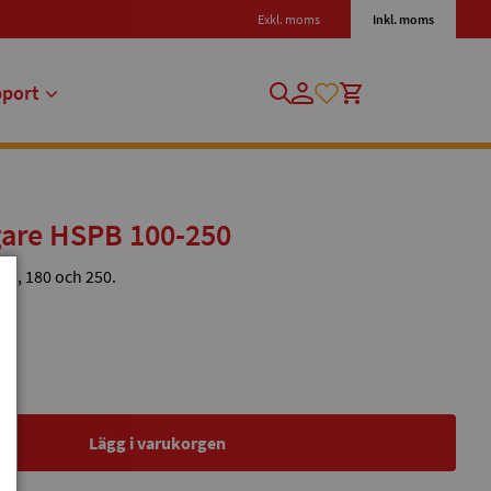
Exkl. moms
Inkl. moms
pport
gare HSPB 100-250
00, 180 och 250.
Lägg i varukorgen