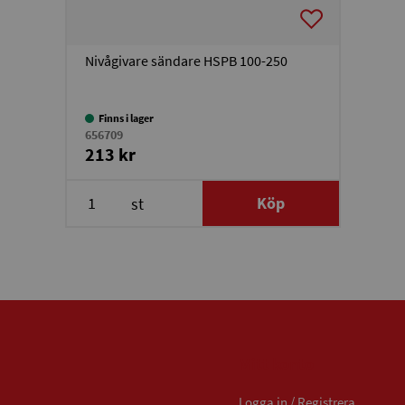
Nivågivare sändare HSPB 100-250
Finns i lager
656709
213 kr
Köp
st
Mitt konto
Logga in / Registrera