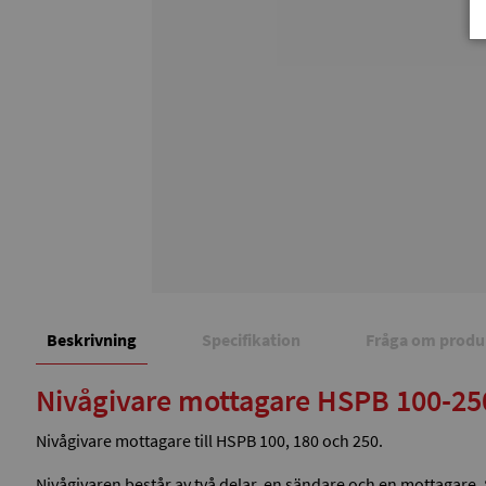
Beskrivning
Specifikation
Fråga om produ
Nivågivare mottagare HSPB 100-25
Nivågivare mottagare till HSPB 100, 180 och 250.
Nivågivaren består av två delar, en sändare och en mottagare