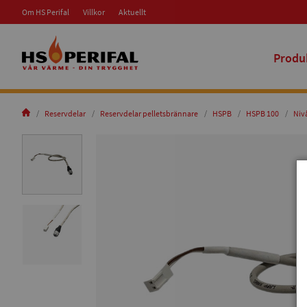
Om HS Perifal
Villkor
Aktuellt
Produ
Reservdelar
Reservdelar pelletsbrännare
HSPB
HSPB 100
Niv