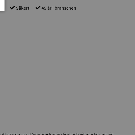
gt
Säkert
45 år i branschen
ottagaren är vit/genomskinlig diod och vit markering vid