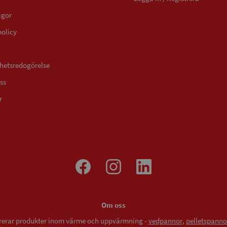
ågor
policy
ghetsredogörelse
ss
r
Om oss
vererar produkter inom värme och uppvärmning -
vedpannor
,
pelletspanno