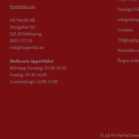
Kontakta oss
Vanliga Fr
Integritets
HS Perifal AB
Storgatan 50
Cookies
521 43 Falköping
Tillgängli
0515-171 10
info@hsperifal.se
Kontakta o
Ångra orde
Ordinarie öppettider
Måndag-Torsdag: 07:30-16:30
Fredag: 07:30-16:00
Lunchstängt: 12:00-13:00
Vi på HS Perifal le