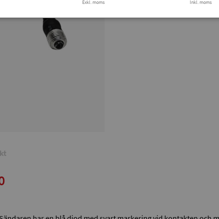
Exkl. moms
Finns i lager
Inkl. moms
Tryg
kt
0
. Sändaren har en blå diod med svart markering vid kontakten och m