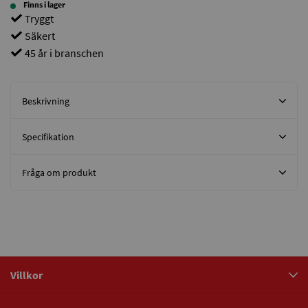
Finns i lager
Tryggt
Säkert
45 år i branschen
Beskrivning
Specifikation
Fråga om produkt
Villkor