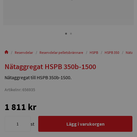
Reservdelar
Reservdelar pelletsbrännare
HSPB
HSPB 350
Nätagg
Nätaggregat HSPB 350b-1500
Nätaggregat till HSPB 350b-1500.
Artikelnr: 656935
1 811 kr
st
Lägg i varukorgen