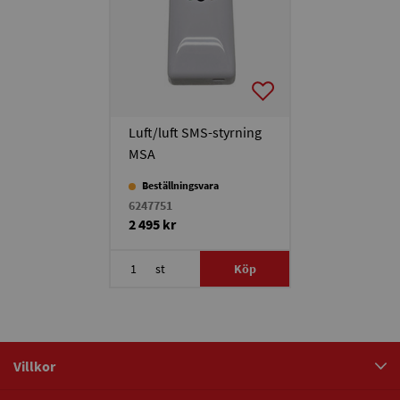
Luft/luft SMS-styrning
MSA
Beställningsvara
6247751
2 495 kr
st
Köp
Villkor