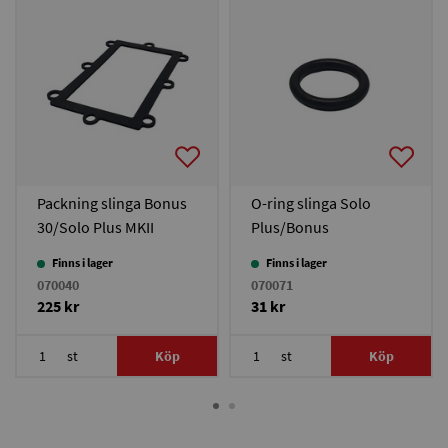
Packning slinga Bonus
O-ring slinga Solo
30/Solo Plus MKII
Plus/Bonus
30/TPK/Multi Heat
Finns i lager
Finns i lager
070040
070071
225 kr
31 kr
st
Köp
st
Köp