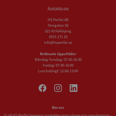
Kontakta oss
HS Perifal AB
Storgatan 50
521 43 Falköping
0515-171 10
info@hsperifal.se
Ordinarie öppettider
Måndag-Torsdag: 07:30-16:30
Fredag: 07:30-16:00
Lunchstängt: 12:00-13:00
Om oss
Vi på HS Perifal levererar produkter inom värme och uppvärmning -