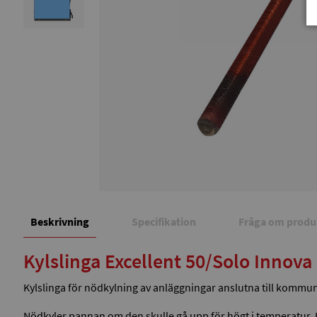
Beskrivning
Specifikation
Fråga om produ
Kylslinga Excellent 50/Solo Innova
Kylslinga för nödkylning av anläggningar anslutna till kommun
Nödkyler pannan om den skulle gå upp för högt i temperatur