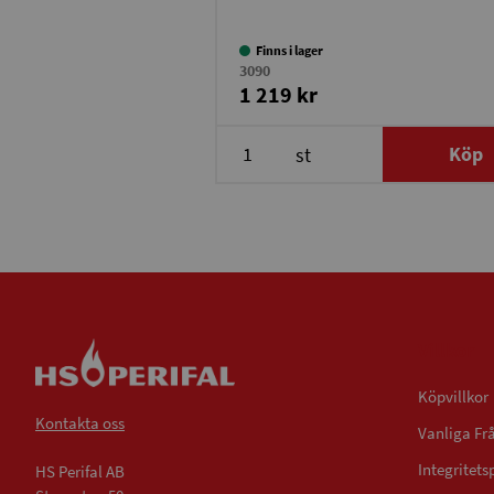
Finns i lager
3090
1 219 kr
Köp
st
Villkor
Köpvillkor
Kontakta oss
Vanliga Fr
Integritets
HS Perifal AB