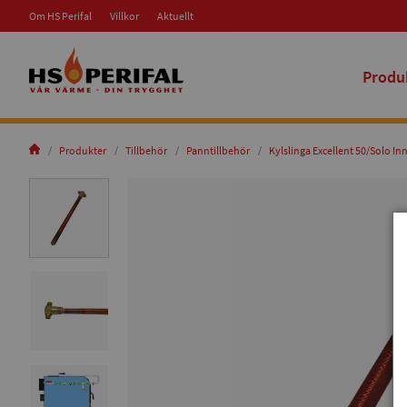
Om HS Perifal
Villkor
Aktuellt
Produ
Produkter
Tillbehör
Panntillbehör
Kylslinga Excellent 50/Solo In