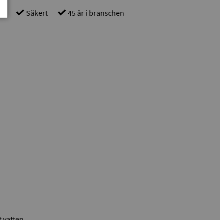
gt
Säkert
45 år i branschen
 vatten.