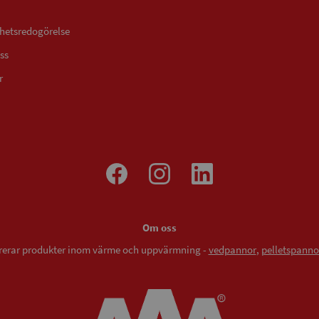
ghetsredogörelse
ss
r
Om oss
vererar produkter inom värme och uppvärmning -
vedpannor
,
pelletspanno