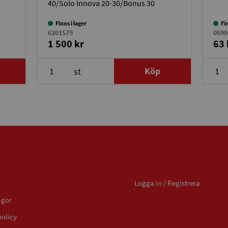
40/Solo Innova 20-30/Bonus 30
Finns i lager
Fi
6201579
0590
1 500 kr
63 
Köp
st
Mitt konto
Logga in / Registrera
ågor
policy