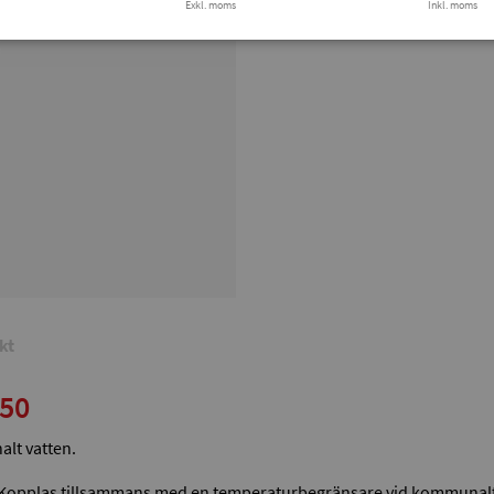
Exkl. moms
Finns i lager
Inkl. moms
Tryg
kt
 50
alt vatten.
. Kopplas tillsammans med en temperaturbegränsare vid kommunalt