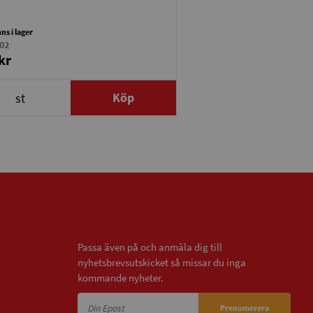
nns i lager
02
kr
Köp
st
Nyhetsbrev
Passa även på och anmäla dig till
nyhetsbrevsutskicket så missar du inga
kommande nyheter.
Prenumerera