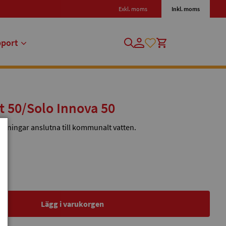
Exkl. moms
Inkl. moms
pport
nt 50/Solo Innova 50
äggningar anslutna till kommunalt vatten.
Lägg i varukorgen