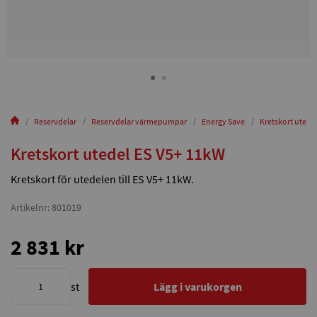
Reservdelar
Reservdelar värmepumpar
Energy Save
Kretskort utede
Kretskort utedel ES V5+ 11kW
Kretskort för utedelen till ES V5+ 11kW.
Artikelnr: 801019
2 831 kr
st
Lägg i varukorgen