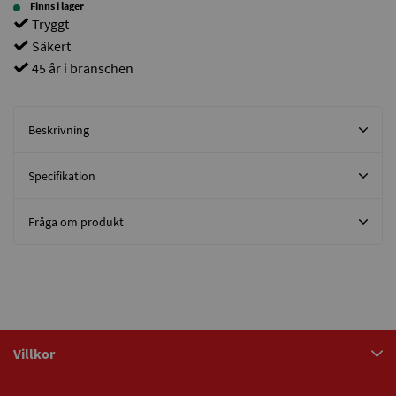
Finns i lager
Tryggt
Säkert
45 år i branschen
Beskrivning
Specifikation
Fråga om produkt
Villkor