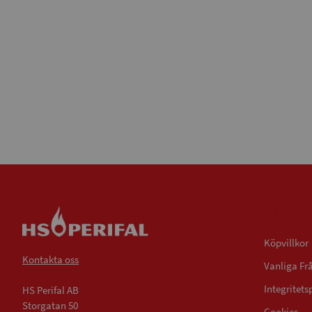
Villkor
Köpvillkor
Kontakta oss
Vanliga Fr
Integritets
HS Perifal AB
Storgatan 50
Cookies