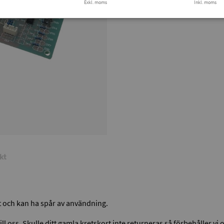
Exkl. moms
Inkl. moms
kt
rt och kan ha spår av användning.
 till oss. Skulle ditt gamla kretskort inte returneras så förbehåller v