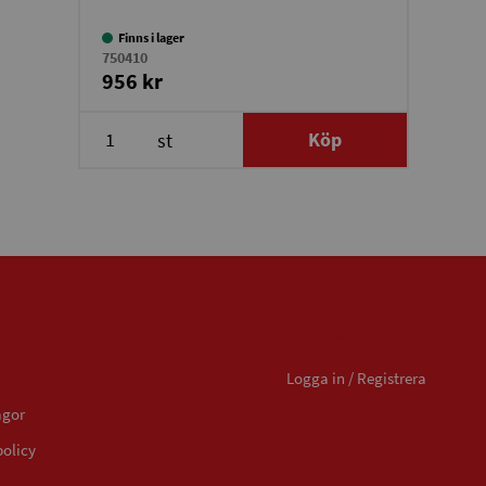
Finns i lager
750410
956 kr
Köp
st
Mitt konto
Logga in / Registrera
ågor
policy