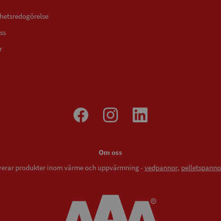
ghetsredogörelse
ss
r
Om oss
vererar produkter inom värme och uppvärmning -
vedpannor
,
pelletspanno