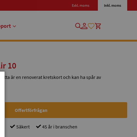
Exkl. moms
Inkl. moms
pport
ir 10
 detta är en renoverat kretskort och kan ha spår av
Offertförfrågan
gt
Säkert
45 år i branschen