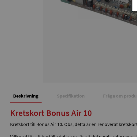
Beskrivning
Specifikation
Fråga om produ
Kretskort Bonus Air 10
Kretskort till Bonus Air 10. Obs, detta är en renoverat kretsko
Villkoret för att beställa detta kort är att det gamla returneras