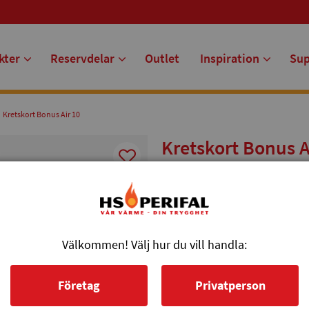
kter
Reservdelar
Outlet
Inspiration
Su
Kretskort Bonus Air 10
Kretskort Bonus A
Kretskort till Bonus Air 10. Obs,
användning.
Artikelnr: 750340
Välkommen! Välj hur du vill handla:
Företag
Privatperson
Tryg