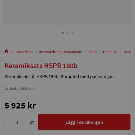
Reservdelar
Reservdelar pelletsbrännare
HSPB
HSPB 180
Kerami
Keramiksats HSPB 180b
Keramiksats till HSPB 180b. Komplett med packningar.
Artikelnr: 656760
5 925 kr
st
Lägg i varukorgen