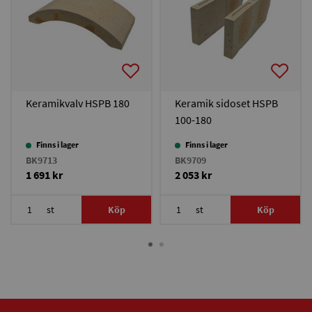
Keramikvalv HSPB 180
Keramik sidoset HSPB
100-180
Finns i lager
Finns i lager
BK9713
BK9709
1 691 kr
2 053 kr
st
Köp
st
Köp