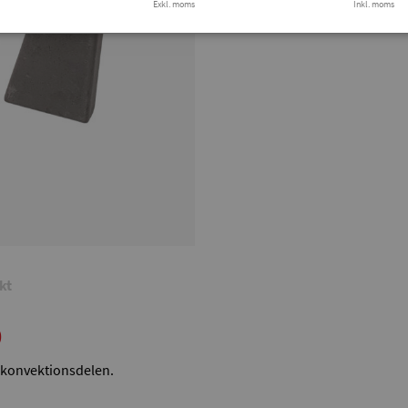
Exkl. moms
Finns i lager
Inkl. moms
Tryg
kt
0
n konvektionsdelen.