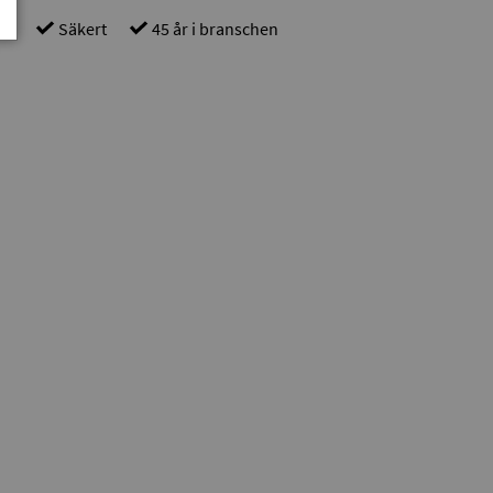
gt
Säkert
45 år i branschen