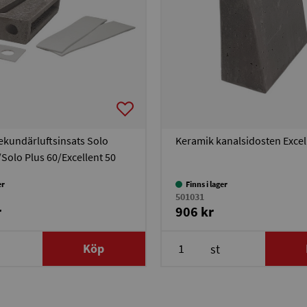
ekundärluftsinsats Solo
Keramik kanalsidosten Excel
Solo Plus 60/Excellent 50
er
Finns i lager
501031
r
906 kr
Köp
st