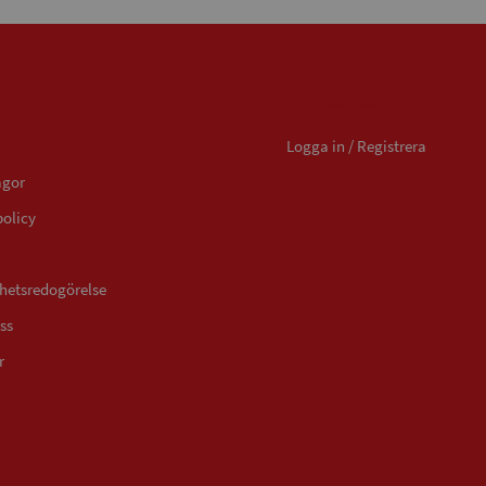
Mitt konto
Logga in / Registrera
ågor
policy
ghetsredogörelse
ss
r