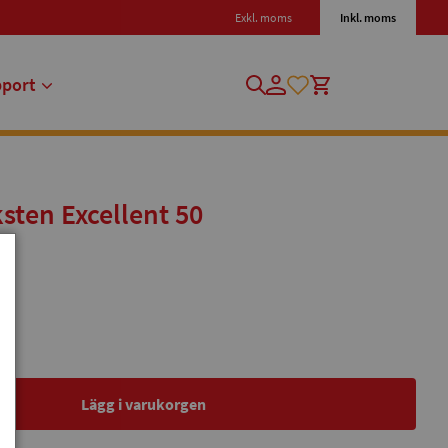
Exkl. moms
Inkl. moms
pport
sten Excellent 50
Lägg i varukorgen