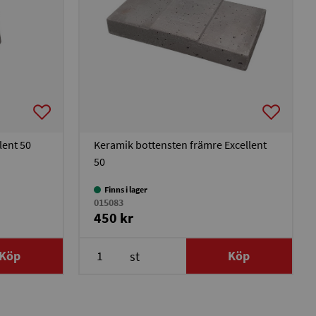
lent 50
Keramik bottensten främre Excellent
50
Finns i lager
015083
450 kr
Köp
Köp
st