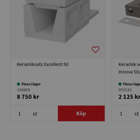
Keramiksats Excellent 50
Keramik s
Innova 50/
Finns i lager
Finns i lag
218850
092533
8 750 kr
2 125 k
Köp
st
st