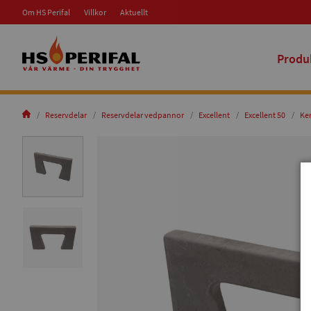
Om HS Perifal
Villkor
Aktuellt
Produ
Reservdelar
Reservdelar vedpannor
Excellent
Excellent 50
Ker