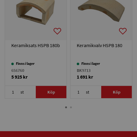
Keramiksats HSPB 180b
Keramikvalv HSPB 180
Finns i lager
Finns i lager
656760
BK9713
5 925 kr
1 691 kr
st
Köp
st
Köp