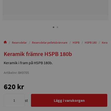
Reservdelar
Reservdelar pelletsbrännare
HSPB
HSPB 180
Kerami
Keramik främre HSPB 180b
Keramik i fram på HSPB 180b.
Artikelnr: BK9705
620 kr
st
Lägg i varukorgen