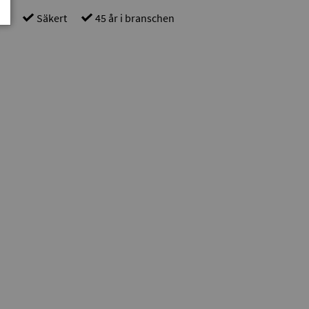
gt
Säkert
45 år i branschen