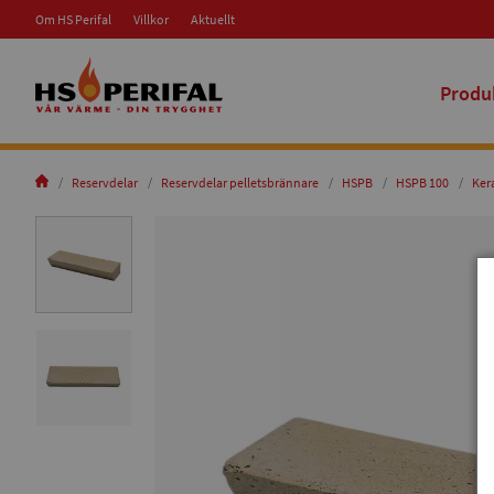
Om HS Perifal
Villkor
Aktuellt
Produ
Reservdelar
Reservdelar pelletsbrännare
HSPB
HSPB 100
Ker