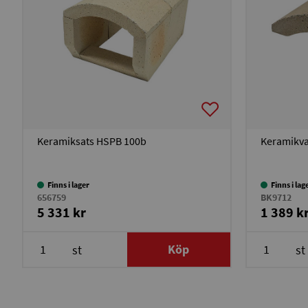
Keramiksats HSPB 100b
Keramikva
Finns i lager
Finns i lag
656759
BK9712
5 331 kr
1 389 k
Köp
st
st