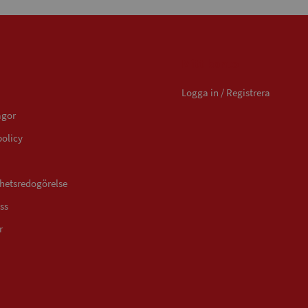
Mitt konto
Logga in / Registrera
ågor
policy
ghetsredogörelse
ss
r