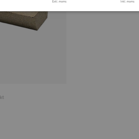
Exkl. moms
Finns i lager
Inkl. moms
Tryg
kt