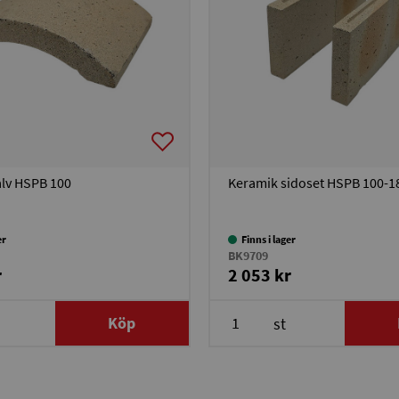
lv HSPB 100
Keramik sidoset HSPB 100-1
er
Finns i lager
BK9709
r
2 053 kr
Köp
st