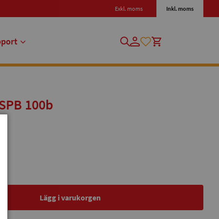
Exkl. moms
Inkl. moms
pport
HSPB 100b
b.
Lägg i varukorgen