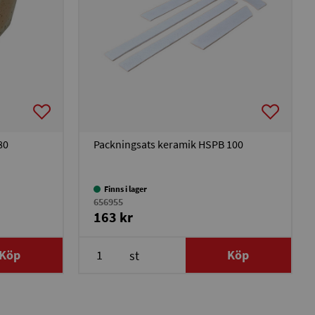
80
Packningsats keramik HSPB 100
Finns i lager
656955
163 kr
Köp
Köp
st