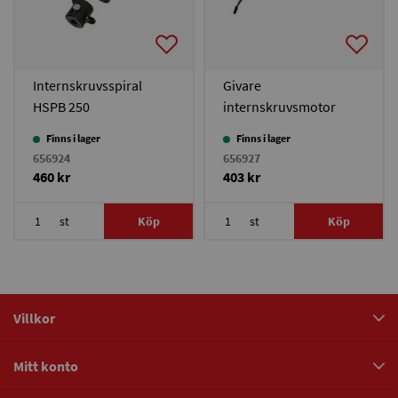
Internskruvsspiral
Givare
HSPB 250
internskruvsmotor
HSPB 250
Finns i lager
Finns i lager
656924
656927
460 kr
403 kr
st
Köp
st
Köp
Villkor
Mitt konto