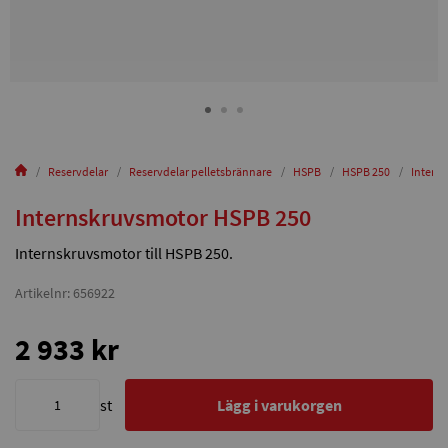
Reservdelar
Reservdelar pelletsbrännare
HSPB
HSPB 250
Intern
Internskruvsmotor HSPB 250
Internskruvsmotor till HSPB 250.
Artikelnr: 656922
2 933 kr
st
Lägg i varukorgen