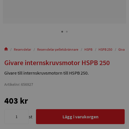
Reservdelar
Reservdelar pelletsbrännare
HSPB
HSPB 250
Givare
Givare internskruvsmotor HSPB 250
Givare till internskruvsmotorn till HSPB 250.
Artikelnr: 656927
403 kr
st
Lägg i varukorgen