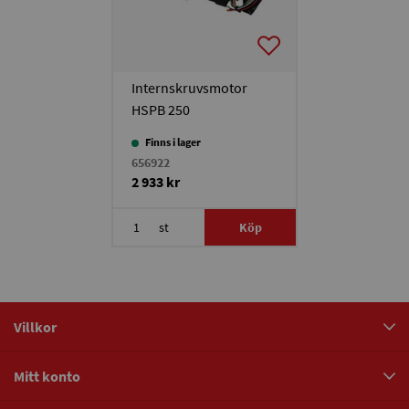
Internskruvsmotor
HSPB 250
Finns i lager
656922
2 933 kr
st
Köp
Villkor
Mitt konto