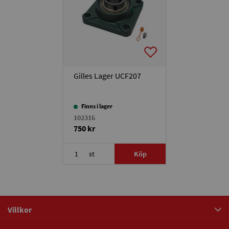
Gilles Lager UCF207
Finns i lager
102316
750 kr
st
Köp
Villkor