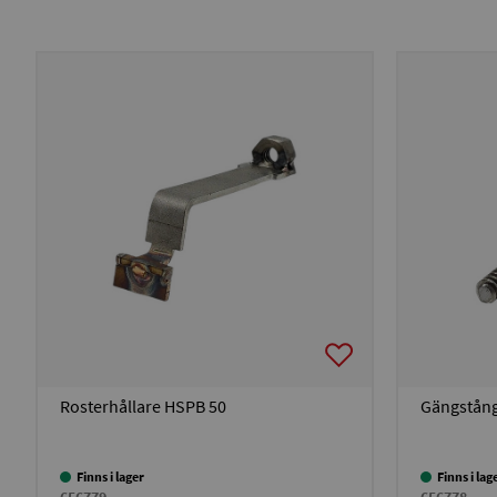
Rosterhållare HSPB 50
Gängstång
Finns i lager
Finns i lag