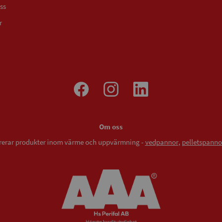
ss
r
Om oss
vererar produkter inom värme och uppvärmning -
vedpannor
,
pelletspanno