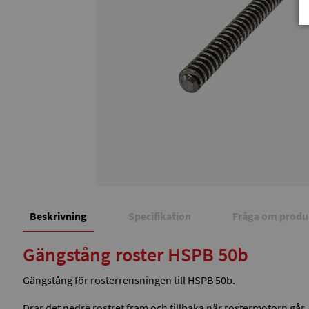
Beskrivning
Specifikation
Fråga om produ
Gängstång roster HSPB 50b
Gängstång för rosterrensningen till HSPB 50b.
Drar det nedre rostret fram och tillbaka när rostermotorn går.