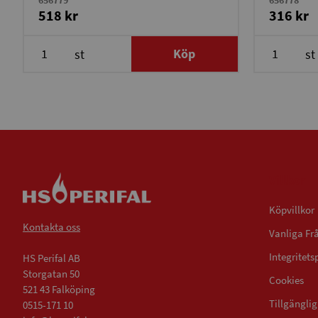
656779
656778
518 kr
316 kr
Köp
st
st
Villkor
Köpvillkor
Kontakta oss
Vanliga Fr
Integritets
HS Perifal AB
Storgatan 50
Cookies
521 43 Falköping
Tillgängli
0515-171 10