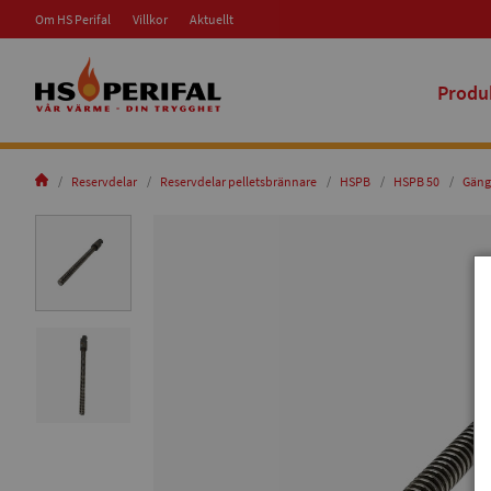
Om HS Perifal
Villkor
Aktuellt
Produ
Reservdelar
Reservdelar pelletsbrännare
HSPB
HSPB 50
Gäng