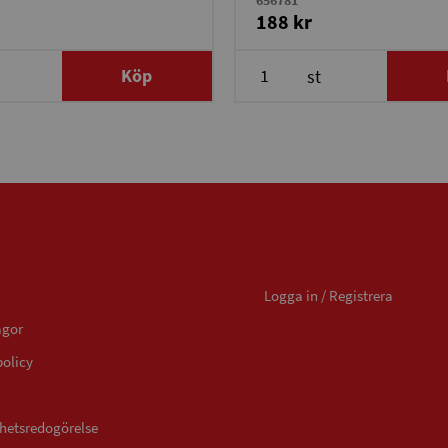
656781
188 kr
Köp
st
Mitt konto
Logga in / Registrera
ågor
policy
ghetsredogörelse