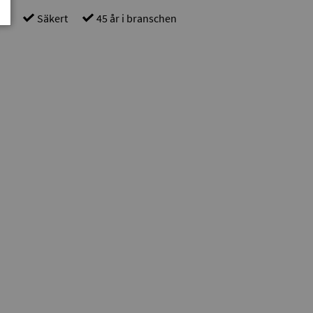
gt
Säkert
45 år i branschen