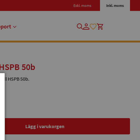
Exkl. moms
Inkl. moms
pport
 HSPB 50b
till HSPB 50b.
Lägg i varukorgen