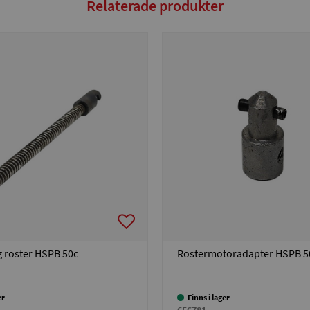
Relaterade produkter
 roster HSPB 50c
Rostermotoradapter HSPB 5
er
Finns i lager