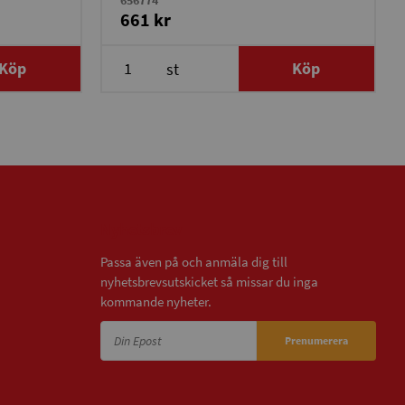
656774
661 kr
Köp
Köp
st
Nyhetsbrev
Passa även på och anmäla dig till
nyhetsbrevsutskicket så missar du inga
kommande nyheter.
Prenumerera