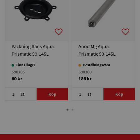
Packning fläns Aqua
Anod Mg Aqua
Prismatic 50-145L
Prismatic 50-145L
Finns i lager
Beställningsvara
590205
590200
60 kr
186 kr
st
Köp
st
Köp